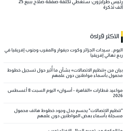
رئيس طرابزون: سنُغطي تكلفة صفقة صلاح ببيع 25
ألف تذكرة
الاكثر قراءة
اليوم.. سيدات الجزائر وكوت ديفوار والمغرب وجنوب إفريقيا في
ربع نهائي إفريقيا
بيان من «تنظيم الاتصالات» بشأن ما أُثير حول تسجيل خطوط
محمول بأسماء مواطنين دون علمهم
مواعيد قطارات «القاهرة - أسوان» اليوم السبت 8 أغسطس
2026
"تنظيم الاتصالات" يحسم جدل وجود خطوط هاتف محمول
مسجلة بأسماء بعض المواطنين دون علمهم
ما الحكمة من تحريم الربا؟.. الإفتاء تجيب