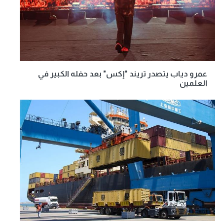
عمرو دياب يتصدر تريند "إكس" بعد حفله الكبير في
العلمين