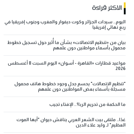
الاكثر قراءة
اليوم.. سيدات الجزائر وكوت ديفوار والمغرب وجنوب إفريقيا في
ربع نهائي إفريقيا
بيان من «تنظيم الاتصالات» بشأن ما أُثير حول تسجيل خطوط
محمول بأسماء مواطنين دون علمهم
مواعيد قطارات «القاهرة - أسوان» اليوم السبت 8 أغسطس
2026
"تنظيم الاتصالات" يحسم جدل وجود خطوط هاتف محمول
مسجلة بأسماء بعض المواطنين دون علمهم
ما الحكمة من تحريم الربا؟.. الإفتاء تجيب
غدًا.. ملتقى بيت الشعر العربي يناقش ديوان "أيها الموت
العظيم" لـ وليد علاء الدين