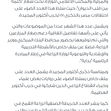
والمرئية، والمكتب الاعلامي للوزارة، تحت شعار "كلمة
من قلب الديوان"، حيث سلط هذا العدد الضوء على
احتفالات مصر بالذكرى 51 لحرب أكتوبر المجيدة.
ويشمل عدد هذا الشهر عددا من الموضوعات والتي
يأتي على رأسها: تفاصيل اتفاقية دعم صغار المزارعين
والتي تم توقيعها بحضور محافظ البنك المركزي ووزير
الزراعة، فضلا عن ملف خاص بالأنشطة التدريبية
والإرشادية والتوعوية لوزارة الزراعة في إطار المبادرة
الرئاسية "بداية".
وبمناسبة ذكرى أكتوبر المجيدة، يشمل العدد على
ملف خاص يسلط الضوء على روايات بعض علماء
وخبراء القطاع الزراعي الذين شاركوا في حرب أكتوبر
العظيمة.
كما ينشر العدد الخريطة الصنفية لزراعة القمح في
الموسم الجديد، والتوصيات الفنية للمزارعين والتي