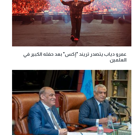
عمرو دياب يتصدر تريند "إكس" بعد حفله الكبير في
العلمين