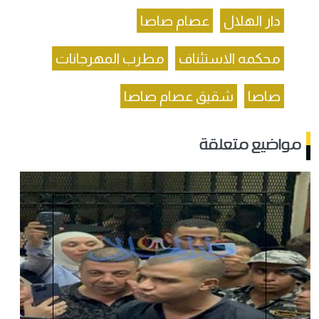
دار الهلال
عصام صاصا
محكمه الاستئناف
مطرب المهرجانات
صاصا
شقيق عصام صاصا
مواضيع متعلقة