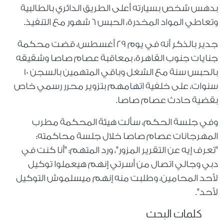
بدهس شخص بسيارته أعلى الطريق الدائري بالطالبية
وتعاطي المواد المخدرة، الحبس 6 شهور مع التنفيذ.
جدير بالذكر أنه في يوم 29 أغسطس، قضت محكمة
جنايات جنوب القاهرة، بمعاقبة عصام صاصا وشقيقه
بالحبس سنة مع الشغل وباقي المتهمين بالسجن 10
سنوات، على خلفية اتهامهم بتزوير محرر رسمي خاص
بقضية حادث عصام صاصا.
وفي جلسة الحكم، سألت هيئة المحكمة مطرب
المهرجانات عصام صاصا خلال جلسة محاكمته:
"تعرف إيه عن التقرير المزور"، ورد المتهم: "أنا كنت في
دبي وجالي اتصال من أسرتي إنهم هيعملوا توكيل
لأحد المحامين، وطلبت منه إنهم ميسلموش التوكيل
لأحد".
كلمات البحث