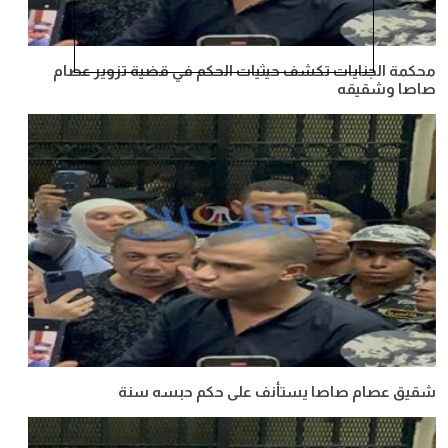
محكمة الجنايات تكشف حيثيات الحكم في قضية تزوير عصام
صاصا وشقيقه
شقيق عصام صاصا يستأنف على حكم حبسه سنة