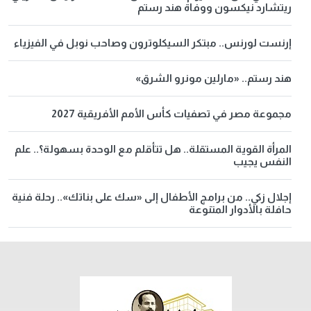
ريتشارد نيكسون ووفاة هند رستم
إرنست لورنس.. مبتكر السيكلوترون وصاحب نوبل في الفيزياء
هند رستم.. «مارلين مونرو الشرق»
مجموعة مصر في تصفيات كأس الأمم الأفريقية 2027
المرأة القوية المستقلة.. هل تتأقلم مع الوحدة بسهولة؟.. علم
النفس يجيب
إجلال زكي.. من برامج الأطفال إلى «سك على بناتك».. رحلة فنية
حافلة بالأدوار المتنوعة