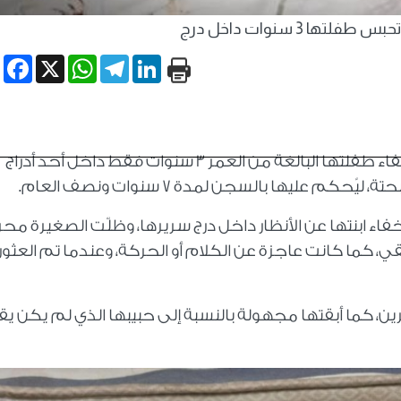
فلتها 3 سنوات داخل درج
book
WhatsApp
X
Telegram
LinkedIn
في واقعة غريبة وصادمة، أقدمت أم على إخفاء طفلتها البالغة من العمر 3 سنوات فقط داخل أحد أدراج
م عليها بالسجن لمدة 7 سنوات ونصف العام.
ء ابنتها عن الأنظار داخل درج سريرها، وظلّت الصغيرة مح
قي، كما كانت عاجزة عن الكلام أو الحركة، وعندما تم العثور
رين، كما أبقتها مجهولة بالنسبة إلى حبيبها الذي لم يكن ي