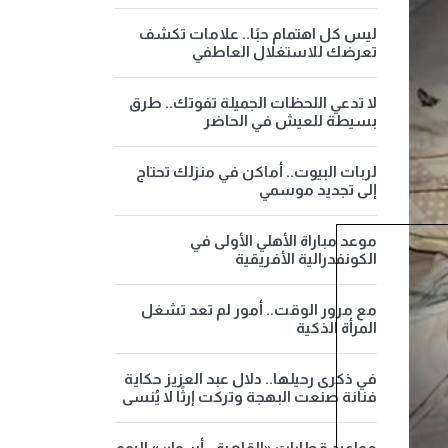
ليس كل اهتمام حبًا.. علامات تكشف
تعرضك للاستغلال العاطفي
لا تدعي اللحظات الجميلة تفوتك.. طرق
بسيطة للعيش في الحاضر
لربات البيوت.. أماكن في منزلك تحتاج
إلى تجديد موسمي
موعد مباراة الأهلي الأولى في
الكونفدرالية الأفريقية
مع مرور الوقت.. أمور لم تعد تشغل
المرأة الذكية
في ذكرى رحيلها.. دلال عبد العزيز حكاية
فنانة صنعت البهجة وتركت إرثًا لا يُنسى
مواعيد قطارات «القاهرة - أسوان» اليوم