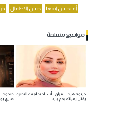
أم تحبس ابنتها
حبس الاطفال
جرا
مواضيع متعلقة
جريمة هزّت العراق.. أستاذ بجامعة البصرة
صدمة لع
يقتل زميلته بدم بارد
هاري بوتر