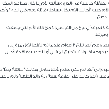
أت الطفلة جالسة في الدرج وسألت الأم إذا كان هذا هو المكان
لأم حيث "أجابت الأم بكل بساطة قائلة نعم في الدرج". وأك
بالوضع
.
ا تعرف أي نوع من التواصل إلا مع تلك الأم التي وُصفت
 يميزها
.
وقالت إن الإدراك الفكري للطفلة لا يتجاوز 10 أشهر، رغم أنها تبلغ 3 أعوام عندما تم نقلها لأول مرة إلى
د وجفاف ولا تستطيع المشي أو التحدث وفاقدة لأدنى
يرة إلى أنها لم تكن تعلم بأنها حامل وكانت "خائفة جدًا" ع
اعيين أنها كانت على علاقة سيئة مع والد الطفلة ولم ترغ