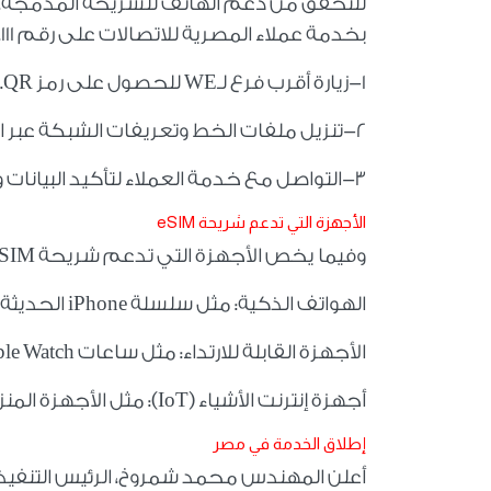
للتحقق من دعم الهاتف للشريحة المدمجة، ي
بخدمة عملاء المصرية للاتصالات على رقم 111، ولتفعيل الخدمة يمكنك اتباع الآتي:
1-زيارة أقرب فرع لـ
WE
للحصول على رمز
QR
.
2-تنزيل ملفات الخط وتعريفات الشبكة عبر اتصال
3-التواصل مع خدمة العملاء لتأكيد البيانات وتفعيل الخدمة.
الأجهزة التي تدعم شريحة
eSIM
وفيما يخص الأجهزة التي تدعم شريحة
eSIM
الهواتف الذكية: مثل سلسلة
iPhone
الحديثة 
الأجهزة القابلة للارتداء: مثل ساعات
le Watch
أجهزة إنترنت الأشياء (
IoT
): مثل الأجهزة المنز
إطلاق الخدمة في مصر
أعلن المهندس محمد شمروخ، الرئيس التنفيذي