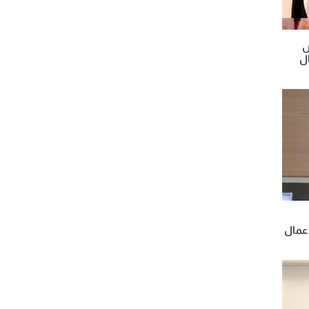
ص
ل
أعمال