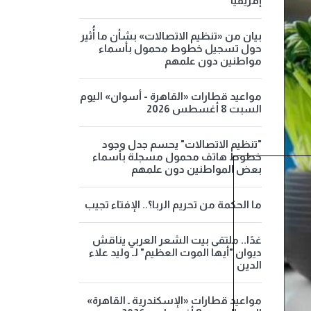
إفريقيا
بيان من «تنظيم الاتصالات» بشأن ما أُثير
حول تسجيل خطوط محمول بأسماء
مواطنين دون علمهم
مواعيد قطارات «القاهرة - أسوان» اليوم
السبت 8 أغسطس 2026
"تنظيم الاتصالات" يحسم جدل وجود
خطوط هاتف محمول مسجلة بأسماء
بعض المواطنين دون علمهم
ما الحكمة من تحريم الربا؟.. الإفتاء تجيب
غدًا.. ملتقى بيت الشعر العربي يناقش
ديوان "أيها الموت العظيم" لـ وليد علاء
الدين
مواعيد قطارات «الإسكندرية ـ القاهرة»