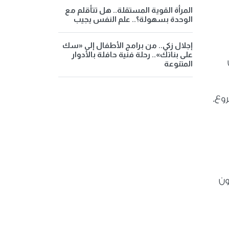
المرأة القوية المستقلة.. هل تتأقلم مع
الوحدة بسهولة؟.. علم النفس يجيب
إجلال زكي.. من برامج الأطفال إلى «سك
على بناتك».. رحلة فنية حافلة بالأدوار
المتنوعة
وع.
ون