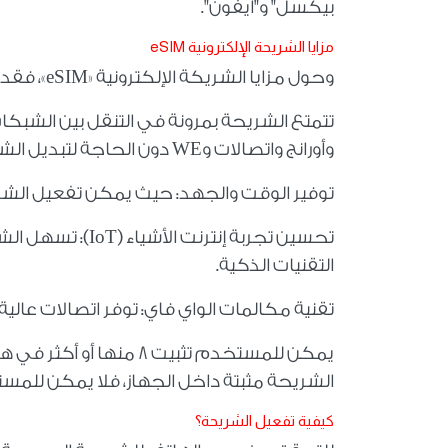
بيكسل" و"آيفون".
مزايا الشريحة الإلكترونية
eSIM
وحول مزايا الشريكة الإلكترونية «
«eSIM
، فقد 
تتمتع الشريحة بمرونة في التنقل بين الشب
وأورانج واتصالات و
WE
دون الحاجة لتبديل الشر
توفير الوقت والجهد: حيث يمكن تفعيل الشري
تحسين تجربة إنترنت الأشياء (
IoT
): تسهل الش
التقنيات الذكية.
تقنية مكالمات الواي فاي: توفر اتصالات عال
يمكن للمستخدم تثبيت 8
الشريحة مثبتة داخل الجهاز، فلا يمكن للمست
كيفية تفعيل الشريحة؟