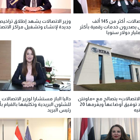
وزير الإتصالات: أكثر من 145 ألف
وزير الاتصالات يشهد إطلاق تراخي
صدرون خدمات رقمية بأكثر
جديدة لإنشاء وتشغيل مراكز الاتصا
لاتصالات» يتصالح مع «ماونتن
داليا الباز مستشارا لوزير الاتصالات
ڤيو» بعد توفيق أوضاعها ويغرمها 20
للشئون البريدية وتكليفها بالقيام ب
يه
رئيس البريد