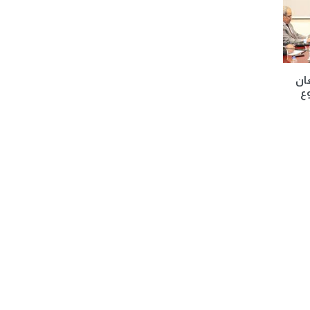
عان
ع