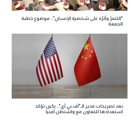
"التنمرُ وأثرُه على شخصيةِ الإنسانِ".. موضوع خطبة
الجمعة
بعد تصريحات مدير الـ"أف.بي.آي".. بكين تؤكد
استعدادها للتعاون مع واشنطن أمنيا