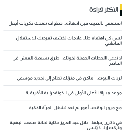
الاكثر قراءة
استمتعي بالصيف قبل انتهائه.. خطوات تمنحك ذكريات أجمل
ليس كل اهتمام حبًا.. علامات تكشف تعرضك للاستغلال
العاطفي
لا تدعي اللحظات الجميلة تفوتك.. طرق بسيطة للعيش في
الحاضر
لربات البيوت.. أماكن في منزلك تحتاج إلى تجديد موسمي
موعد مباراة الأهلي الأولى في الكونفدرالية الأفريقية
مع مرور الوقت.. أمور لم تعد تشغل المرأة الذكية
في ذكرى رحيلها.. دلال عبد العزيز حكاية فنانة صنعت البهجة
وتركت إرثًا لا يُنسى