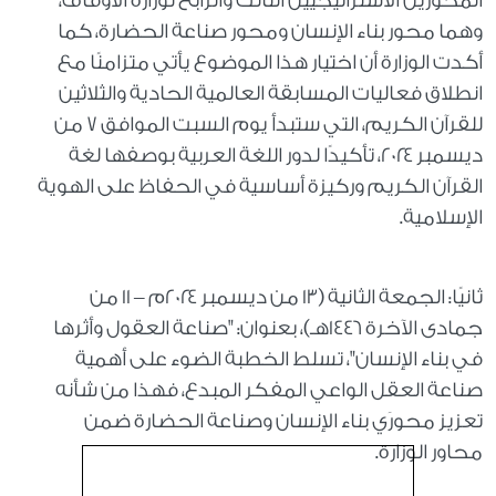
المحورين الاستراتيجيين الثالث والرابع لوزارة الأوقاف،
وهما محور بناء الإنسان ومحور صناعة الحضارة، كما
أكدت الوزارة أن اختيار هذا الموضوع يأتي متزامنًا مع
انطلاق فعاليات المسابقة العالمية الحادية والثلاثين
للقرآن الكريم، التي ستبدأ يوم السبت الموافق ٧ من
ديسمبر ٢٠٢٤، تأكيدًا لدور اللغة العربية بوصفها لغة
القرآن الكريم وركيزة أساسية في الحفاظ على الهوية
الإسلامية.
ثانيًا: الجمعة الثانية (١٣ من ديسمبر ٢٠٢٤م – ١١ من
جمادى الآخرة ١٤٤٦هـ)، بعنوان: "صناعة العقول وأثرها
في بناء الإنسان"، تسلط الخطبة الضوء على أهمية
صناعة العقل الواعي المفكر المبدع، فهذا من شأنه
تعزيز محورَي بناء الإنسان وصناعة الحضارة ضمن
محاور الوزارة.