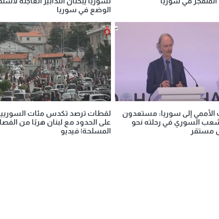
المتفجر في سوريا
لسوريا يبحثان التدابير العاجلة لاستق
الوضع في سوريا
 الأممي إلى سوريا: مستعدون
لقطات ترصد تكدس مئات السوريي
شعب السوري في رحلته نحو
على الحدود مع لبنان هربًا من الفصا
 مستقر
المسلحة| فيديو