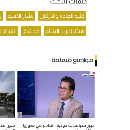
كلمات البحث
كلية القادة والأركان
بشار الأسد
ر
هيئة تحرير الشام
دمشق
الثورة 
مواضيع متعلقة
خبير سياسات دولية: القادم في سوريا
خبير: هن