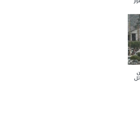
رار
ن
ئل