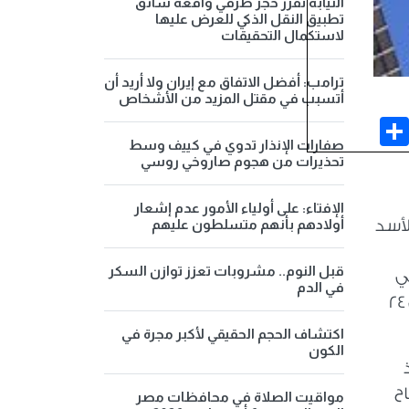
النيابة تقرر حجز طرفي واقعة سائق
تطبيق النقل الذكي للعرض عليها
لاستكمال التحقيقات
ترامب: أفضل الاتفاق مع إيران ولا أريد أن
أتسبب في مقتل المزيد من الأشخاص
Share
Face
صفارات الإنذار تدوي في كييف وسط
تحذيرات من هجوم صاروخي روسي
الإفتاء: على أولياء الأمور عدم إشعار
أولادهم بأنهم متسلطون عليهم
لأسد
قبل النوم.. مشروبات تعزز توازن السكر
ي
في الدم
حالة الأخذ بالاعتبار سقوط بغداد في عام 2003 واختفاء أو ذوبان 150 ألف مقاتل كانوا يحيطون بها في خلال 24
اكتشاف الحجم الحقيقي لأكبر مجرة في
الكون
ح
مواقيت الصلاة في محافظات مصر