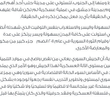
ومنها إلى الجنوب، لتستولي على مدينة حلب أحد أهم الم
وم بمدينة دمشق، في عملية عسكرية لم تكن شاقة عليهم 
 الحقيقة بأي رد فعل يمكن ذكره في الحقيقة.
السهولة واليسر والاستغراب بنفس التوقيت الذي شهدته أنظا
تي استولت على كافة المدن بسهولة ويسر يرتكز على عدة
أسباب، موضحًا أن الجيش السوري منذ 14 عامًا وقيام الثورة السورية في عام 2011 انضم جزء كبير م
المعارضة الأخرى.
رية، أن الجيش السوري يعاني من نقص واضح في موارد التنمية
ين مستوى الآلة العسكرية لهذا الجيش وهو الأمر الذي يمتد
ود في الأساس لسوء الحالة الاقتصادية في سوريا وهي ممزعة
قاد الجيش السوري لمستوى وتطوير التدريب نفسه رجعوًا لوجوده بشكل
غير متجانسة لا تنظيمًا ولا تسليحيًا ولا شكليًا ولا في
 فلسفته العسكرية وفقد حرفيته والذي كان يتمتع بها قبل