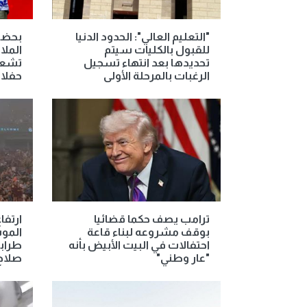
"التعليم العالي": الحدود الدنيا
بحضو
للقبول بالكليات سيتم
الملا
تحديدها بعد انتهاء تسجيل
تشعل
الرغبات بالمرحلة الأولى
حفلات ص
ترامب يصف حكما قضائيا
ارتفا
بوقف مشروعه لبناء قاعة
المو
احتفالات في البيت الأبيض بأنه
طرابز
"عار وطني"
صلاح