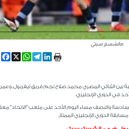
مانشستر سيتي
book
WhatsApp
X
Telegram
LinkedIn
ة بين الثنائي المصري محمد صلاح نجم فريق ليفربول، وعمر
 في الدوري الإنجليزي.
سادسة والنصف مساء اليوم الأحد على ملعب "الاتحاد" مع