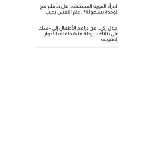
المرأة القوية المستقلة.. هل تتأقلم مع
الوحدة بسهولة؟.. علم النفس يجيب
إجلال زكي.. من برامج الأطفال إلى «سك
على بناتك».. رحلة فنية حافلة بالأدوار
المتنوعة