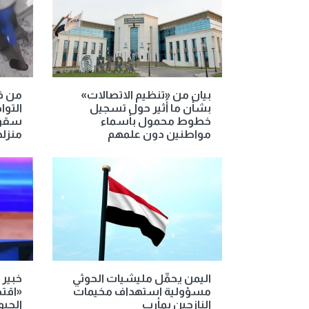
بيان من «تنظيم الاتصالات»
من ف
بشأن ما أُثير حول تسجيل
التوا
خطوط محمول بأسماء
سقوط
مواطنين دون علمهم
منزله
اليمن يحمِّل مليشيات الحوثي
خبير 
مسؤولية استهداف مخيمات
«اقتص
النازحين بمأرب
الجي