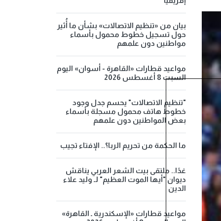
إفريقيا
بيان من «تنظيم الاتصالات» بشأن ما أُثير
حول تسجيل خطوط محمول بأسماء
مواطنين دون علمهم
مواعيد قطارات «القاهرة - أسوان» اليوم
السبت 8 أغسطس 2026
"تنظيم الاتصالات" يحسم جدل وجود
خطوط هاتف محمول مسجلة بأسماء
بعض المواطنين دون علمهم
ما الحكمة من تحريم الربا؟.. الإفتاء تجيب
غدًا.. ملتقى بيت الشعر العربي يناقش
ديوان "أيها الموت العظيم" لـ وليد علاء
الدين
مواعيد قطارات «الإسكندرية ـ القاهرة»