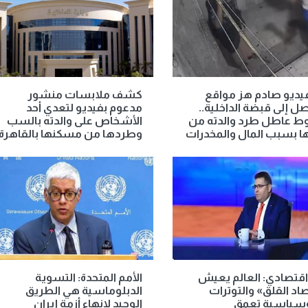
يديو صادم هز مواقع
كشف ملابسات منشور
صل إلى قبضة الداخلية..
مدعوم بفيديو لتعدي أحد
 عاطل طرد والدته من
الأشخاص على والدته بالسب
ا بسبب المال والمخدرات
وطردها من مسكنها بالقاهرة
اقتصادي: العالم يعيش
الأمم المتحدة: التسوية
اد القلق» والتوترات
الدبلوماسية هي الطريق
وسياسية تعمق
الوحيد لإنهاء أزمة إيران