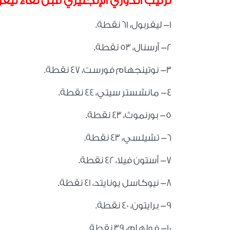
ترتيب الدوري الإنجليزي قبل لقاء 
1- ليفربول، 61 نقطة.
2- أرسنال، 53 نقطة.
3- نوتينجهام فورست، 47 نقطة.
4- مانشستر سيتي، 44 نقطة.
5- بورنموث، 43 نقطة.
6- تشيلسي، 43 نقطة.
7- أستون فيلا، 42 نقطة.
8- نيوكاسل يونايتد، 41 نقطة.
9- برايتون، 40 نقطة.
10- فولهام، 39 نقطة.