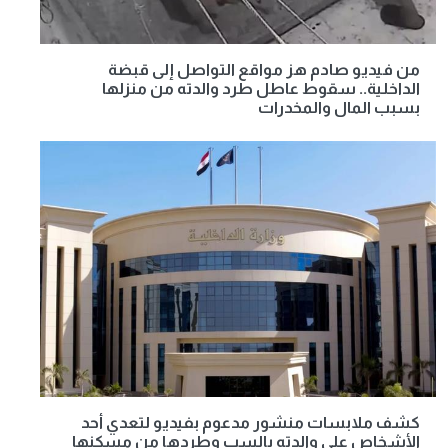
من فيديو صادم هز مواقع التواصل إلى قبضة
الداخلية.. سقوط عاطل طرد والدته من منزلها
بسبب المال والمخدرات
كشف ملابسات منشور مدعوم بفيديو لتعدي أحد
الأشخاص على والدته بالسب وطردها من مسكنها