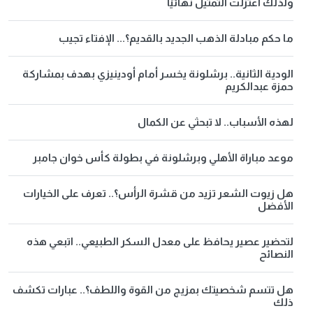
ولذلك اعتزلت التمثيل نهائيًا
ما حكم مبادلة الذهب الجديد بالقديم؟... الإفتاء تجيب
الودية الثانية.. برشلونة يخسر أمام أودينيزي بهدف بمشاركة
حمزة عبدالكريم
لهذه الأسباب.. لا تبحثي عن الكمال
موعد مباراة الأهلي وبرشلونة في بطولة كأس خوان جامبر
هل زيوت الشعر تزيد من قشرة الرأس؟.. تعرف على الخيارات
الأفضل
لتحضير عصير يحافظ على معدل السكر الطبيعي.. اتبعي هذه
النصائح
هل تتسم شخصيتك بمزيج من القوة واللطف؟.. عبارات تكشف
ذلك