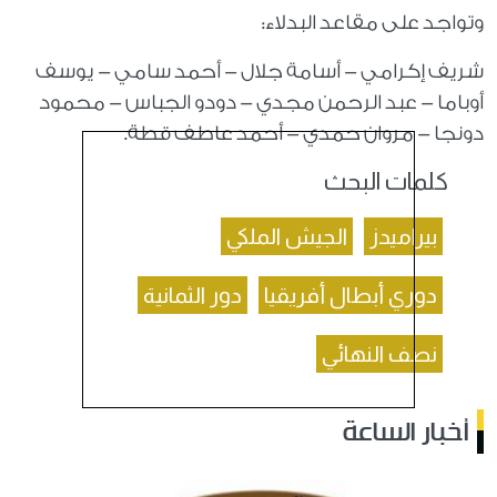
وتواجد على مقاعد البدلاء:
شريف إكرامي - أسامة جلال - أحمد سامي - يوسف
أوباما - عبد الرحمن مجدي - دودو الجباس - محمود
دونجا - مروان حمدي - أحمد عاطف قطة.
كلمات البحث
بيراميدز
الجيش الملكي
دوري أبطال أفريقيا
دور الثمانية
نصف النهائي
أخبار الساعة