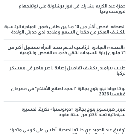
حمزة عبد الكريم يشارك في فوز برشلونة على نوتينجهام
فورست ودياً
الصحة»: فحص أكثر من 10 ملايين طفل ضمن المبادرة الرئاسية
للكشف المبكر عن فقدان السمع وعلاجه لدى حديثي الولادة
«الصحة»: المبادرة الرئاسية لدعم صحة المرأة تستقبل أكثر من
71 مليون زيارة للسيدات لتلقي خدمات الفحص والتوعية
طبيب بيراميدز يكشف تفاصيل إصابة ناصر ماهر في معسكر
تركيا
لوكا جوادانينو يتوج بجائزة "المجد لصانع الأفلام" في مهرجان
فينيسيا 2026
فيرنر هيرتسوغ يتوج بجائزة «دونوستيا» تكريمًا لمسيرة
سينمائية تمتد لأكثر من ستة عقود
توفيق عبد الحميد عن حالته الصحية: أجلس على كرسي متحرك