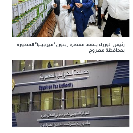
رئيس الوزراء يتفقد معصرة زيتون "فيرجينيا" المطورة
بمحافظة مطروح