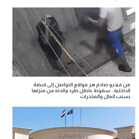
من فيديو صادم هز مواقع التواصل إلى قبضة
الداخلية.. سقوط عاطل طرد والدته من منزلها
بسبب المال والمخدرات