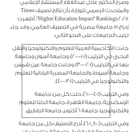
وصرح الدكتور عادل عبدالغفار المستشار الإعلامي
والمتحدث الرسمي للوزارة، بأن نتائج تصنيف Times
Higher Education Impact" Rankings 2025"، أظهرت
إدراج 51 جامعة مصرية في التصنيف العالمي، وقد جاء
ترتيب الجامعات على النحو التالي:
جاءت الأكاديمية العربية للعلوم والتكنولوجيا والنقل
البحري في الترتيب (101-200)، وجامعة أسوان وجامعة
بنها في الترتيب (201–300)، وجاءت جامعة عين شمس
وجامعة أسيوط، والجامعة المصرية اليابانية للعلوم
والتكنولوجيا في الترتيب (301–400).
وفي الترتيب (401–600)، حلت كل من: جامعة
الإسكندرية، جامعة القاهرة، جامعة الدلتا للعلوم
والتكنولوجيا، جامعة 6 أكتوبر، جامعة الزقازيق.
وفي الترتيب (800_601)، أدرج التصنيف كل من جامعة
دمياط، جامعة كفر الشيخ، جامعة الملك سلمان