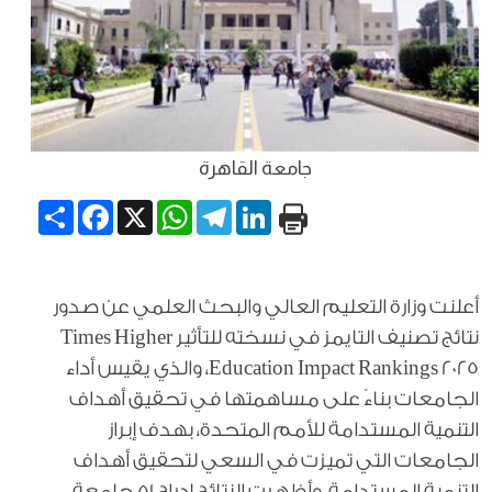
جامعة القاهرة
Share
Facebook
WhatsApp
X
Telegram
LinkedIn
أعلنت وزارة التعليم العالي والبحث العلمي عن صدور
نتائج تصنيف التايمز في نسخته للتأثير Times Higher
Education Impact Rankings 2025، والذي يقيس أداء
الجامعات بناءً على مساهمتها في تحقيق أهداف
التنمية المستدامة للأمم المتحدة، بهدف إبراز
الجامعات التي تميزت في السعي لتحقيق أهداف
التنمية المستدامة، وأظهرت النتائج إدراج 51 جامعة