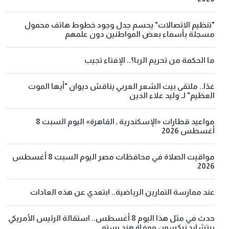
"تنظيم الاتصالات" يحسم جدل وجود خطوط هاتف محمول
مسجلة بأسماء بعض المواطنين دون علمهم
ما الحكمة من تحريم الربا؟.. الإفتاء تجيب
غدًا.. ملتقى بيت الشعر العربي يناقش ديوان "أيها الموت
العظيم" لـ وليد علاء الدين
مواعيد قطارات «الإسكندرية ـ القاهرة» اليوم السبت 8
أغسطس 2026
مواقيت الصلاة في محافظات مصر اليوم السبت 8 أغسطس
2026
عند ممارسة التمارين الرياضية.. ابتعدي عن هذه العادات
حدث في مثل هذا اليوم 8 أغسطس.. استقالة الرئيس الأمريكي
ريتشارد نيكسون ووفاة هند رستم