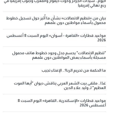
اليوم.. سيدات الجزائر وكوت ديفوار والمغرب وجنوب إفريقيا في
ربع نهائي إفريقيا
بيان من «تنظيم الاتصالات» بشأن ما أُثير حول تسجيل خطوط
محمول بأسماء مواطنين دون علمهم
مواعيد قطارات «القاهرة - أسوان» اليوم السبت 8 أغسطس
2026
"تنظيم الاتصالات" يحسم جدل وجود خطوط هاتف محمول
مسجلة بأسماء بعض المواطنين دون علمهم
ما الحكمة من تحريم الربا؟.. الإفتاء تجيب
غدًا.. ملتقى بيت الشعر العربي يناقش ديوان "أيها الموت
العظيم" لـ وليد علاء الدين
مواعيد قطارات «الإسكندرية ـ القاهرة» اليوم السبت 8
أغسطس 2026