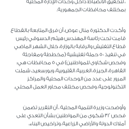
، لتحقيق الانضباط داخل وحدات الإدارة المحلية
بمختلف محافظات الجمهورية.
وأكدت الدكتورة منال عوض، أن فرق المتابعة بالقطاع
قامت تحت رئاسة المهندس هيثم الدسوقي رئيس
قطاع التفتيش والرقابة بالوزارة، خلال الشهر الماضي
في تنفيذ 50 حملة تفتيشية (مخططة ومفاجئة
وفحص شكاوى للمواطنين) في 5 محافظات هي:
القاهرة، الجيزة، الغربية، القليوبية، وبورسعيد، شملت
المرور على عدد من الوحدات المحلية والمراكز
التكنولوجية، وفحص مختلف محاور العمل المحلي.
وأوضحت وزيرة التنمية المحلية ، أن التقرير تضمن
فحص 32 شكوى من المواطنين بشأن التعدي على
أملاك الدولة والأراضي الزراعية، وتراخيص البناء،