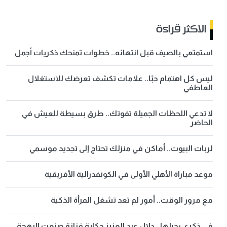
الاكثر قراءة
استمتعي بالصيف قبل انتهائه.. خطوات تمنحك ذكريات أجمل
ليس كل اهتمام حبًا.. علامات تكشف تعرضك للاستغلال
العاطفي
لا تدعي اللحظات الجميلة تفوتك.. طرق بسيطة للعيش في
الحاضر
لربات البيوت.. أماكن في منزلك تحتاج إلى تجديد موسمي
موعد مباراة الأهلي الأولى في الكونفدرالية الأفريقية
مع مرور الوقت.. أمور لم تعد تشغل المرأة الذكية
في ذكرى رحيلها.. دلال عبد العزيز حكاية فنانة صنعت البهجة