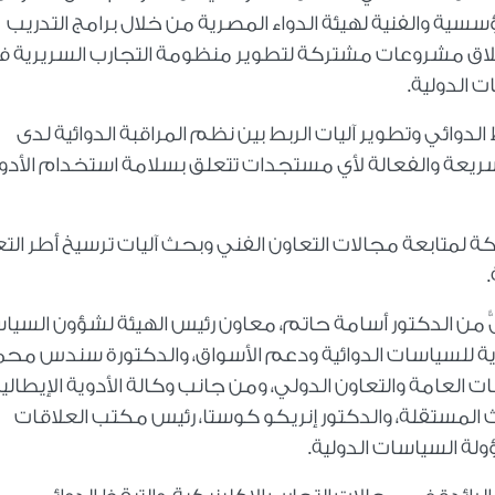
 المؤسسية والفنية لهيئة الدواء المصرية من خلال برامج التدريب
وكالة (AIFA)، وإمكانية إطلاق مشروعات مشتركة لتطوير منظومة التجارب السريرية
 الدولية.
لدوائي وتطوير آليات الربط بين نظم المراقبة الدوائية لدى
سريعة والفعالة لأي مستجدات تتعلق بسلامة استخدام الأدو
لمتابعة مجالات التعاون الفني وبحث آليات ترسيخ أطر التع
ٌّ من الدكتور أسامة حاتم، معاون رئيس الهيئة لشؤون السيا
زية للسياسات الدوائية ودعم الأسواق، والدكتورة سندس محم
 العامة والتعاون الدولي، ومن جانب وكالة الأدوية الإيطالي
 المستقلة، والدكتور إنريكو كوستا، رئيس مكتب العلاقات
ولة السياسات الدولية.