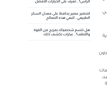
الرأس؟.. تعرف على الخيارات الأفضل
 في
لتحضير عصير يحافظ على معدل السكر
الطبيعي.. اتبعي هذه النصائح
هل تتسم شخصيتك بمزيج من القوة
واللطف؟.. عبارات تكشف ذلك
ية
اون
سات
د،
ة