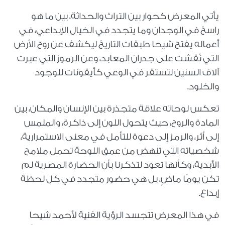
يأتي المعرض كحوار بين التراث والحداثة، بين ما هو
راسخ في الوجدان وما يتجدد في الخيال الإبداعي، في
أعماله يفتح شيحا طبقات التاريخ ليكشف عن روح الأرض
التي نُقشت على جدران المعابد، وعن الرموز التي عبرت
آلاف السنين لتستقر في الوعي كأيقونات للوجود
والخلود.
تعكس لوحاته علاقة متجذرة بين الإنسان والمكان، بين
المادة والروح، حيث يتحول اللون إلى ذاكرة، والملمس
إلى أثر، والرمز إلى دعوة للتأمل في معنى الاستمرارية،
شخصياته التي تنهض من عمق اللوحة تحمل ملامح
الأبدية، وكأنها تعود لتذكرنا بأن الحضارة المصرية لم
تكن يومًا ماضٍ، بل هي حضور متجدد في كل لحظة
إبداع.
في هذا المعرض تتجسد الرؤية الفنية لأحمد شيحا