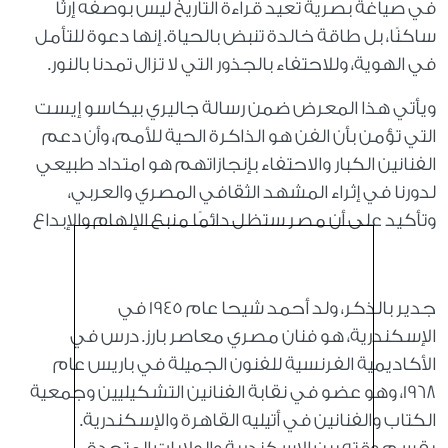
في صياغة بصرية تعيد قراءة التاريخ ليس بوصفه إرثًا
ساكنًا، بل طاقة خالدة تنبض بالحياة. إنها دعوة للتأمل
في الهوية، وللاحتفاء بالجذور التي لا تزال تمدنا بالنور.
ويأتي هذا المعرض ضمن رسالة جاليري بيكاسو إيست
التي تؤمن بأن الفن هو الذاكرة الحية للأمم، وأن دعم
الفنانين الكبار والاحتفاء بإنجازاتهم هو امتداد طبيعي
لدورنا في إثراء المشهد الثقافي المصري والعربي،
وتأكيد على أن مصر ستظل دائمًا منبع الإلهام والإبداع
جدير بالذكر، ولد أحمد شيحا عام 1945 في
الإسكندرية، هو فنان مصري معاصر بارز. درس في
الأكاديمية الفرنسية للفنون الجميلة في باريس عام
1968، وهو عضو في نقابة الفنانين التشكيليين وجمعية
الكتاب والفنانين في أتيليه القاهرة والإسكندرية.