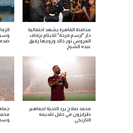
محافظ القاهرة يشهد احتفالية
الزما
دار "ارسم فرحة" للايتام بزفاف
وسيتم
العروس نور خالد وزوجها رفيق
ضده
عبده الشيخ
محمد صلاح يرد التحية لجماهير
جماه
طرابزون في حفل تقديمه
محمد
التاريخي
وسط 