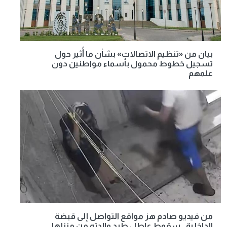
بيان من «تنظيم الاتصالات» بشأن ما أُثير حول
تسجيل خطوط محمول بأسماء مواطنين دون
علمهم
من فيديو صادم هز مواقع التواصل إلى قبضة
الداخلية.. سقوط عاطل طرد والدته من منزلها