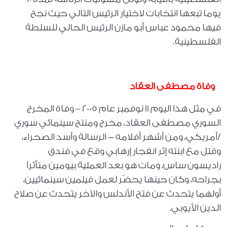
يوما تبعها انتخابات لاختيار الرئيس التالي حيث نجح
فيها محمود عباس أبو مازن الرئيس الحالي للسلطة
الفلسطينية
.
وفاة مصطفى العقاد
في مثل هذا اليوم 11 نوفمبر عام 2005 – وفاة المخرج
السوري مصطفى العقاد، مخرج ومنتج سينمائي سوري
/أمريكي، ومن أشهر أفلامه - الرسالة وأسد الصحراء،
وقُتل مع ابنته إثر انفجار إرهابي وقع في فندق
راديسون ساس، ومات هو بعد العملية بيومين متأثراً
بجراحه، وكان حينها يحضّر لعمل فيلمين سينمائيين،
أولهما يتحدث عن فتح الأندلس والآخر يتحدث عن صلاح
الدين الأيوبي
.