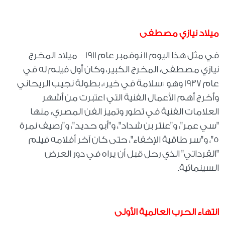
ميلاد نيازي مصطفى
في مثل هذا اليوم 11 نوفمبر عام 1911 – ميلاد المخرج
نيازي مصطفى، المخرج الكبير، وكان أول فيلم له في
عام 1937 وهو «سلامة في خير»، بطولة نجيب الريحاني
وأخرج أهم الأعمال الفنية التي اعتبرت من أشهر
العلامات الفنية في تطور وتميز الفن المصري، منها
"سي عمر"، و"عنتر بن شداد"، و"أبو حديد"، و"رصيف نمرة
5"، و"سر طاقية الإخفاء"، حتى كان آخر أفلامه فيلم
"القرداتي" الذي رحل قبل أن يراه في دور العرض
السينمائية
.
انتهاء الحرب العالمية الأولى