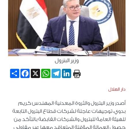
وزير البترول
Share
Facebook
WhatsApp
X
Telegram
LinkedIn
دار الهلال
أصدر وزير البترول والثروة المعدنية المهندس كريم
بدوي، توجيهات عاجلة لشركات قطاع البترول التابعة
للهيئة العامة للبترول والشركات القابضة بالتأكد من
حصول العمالة المؤقتة المتعاقد معها عبر مقاولي