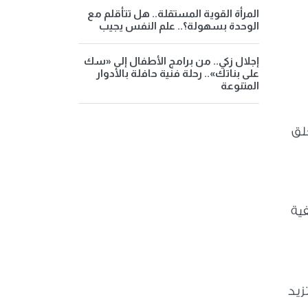
المرأة القوية المستقلة.. هل تتأقلم مع
الوحدة بسهولة؟.. علم النفس يجيب
إجلال زكي.. من برامج الأطفال إلى «سك
على بناتك».. رحلة فنية حافلة بالأدوار
المتنوعة
لق
فية
زيد