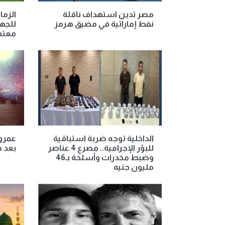
مصر تدين استهداف ناقلة
الزما
نفط إماراتية في مضيق هرمز
للجها
معتم
الداخلية توجه ضربة استباقية
عمرو 
للبؤر الإجرامية.. مصرع 4 عناصر
بعد ح
وضبط مخدرات وأسلحة بـ46
مليون جنيه