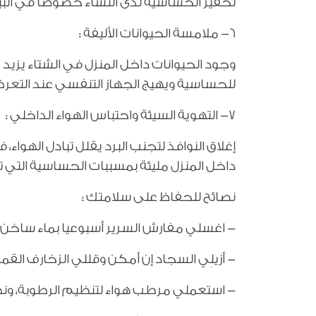
تحفيز الحساسية لدى النساء خصوصا في البيئ
6- ملامسة الحيوانات الأليفة :
وجود الحيوانات داخل المنزل في الشتاء يزيد 
للحساسية ويهيج الجهاز التنفسي عند التعر
7- التهوية السيئة واحتباس الهواء الداخلي :
إغلاق النوافذ لتجنب البرد يقلل تبادل الهواء، 
داخل المنزل مليئة بمسببات الحساسية التي ت
نصائح للحفاظ على سلامتك :
- اغسلي مفارش السرير أسبوعيا بماء ساخن
- أزيلِي السجاد إن أمكن وقللي الزخارف القم
- استعملي مرطب هواء لتنظيم الرطوبة، ون