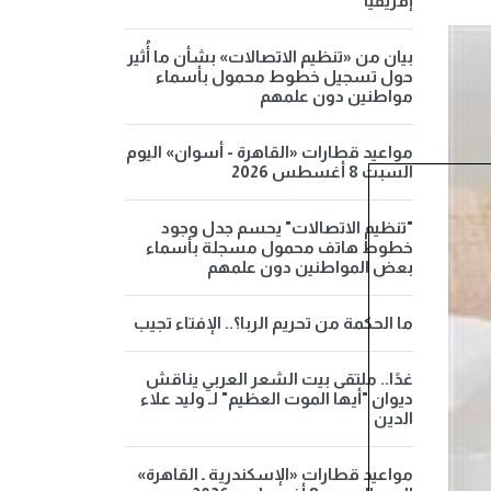
إفريقيا
بيان من «تنظيم الاتصالات» بشأن ما أُثير
حول تسجيل خطوط محمول بأسماء
مواطنين دون علمهم
مواعيد قطارات «القاهرة - أسوان» اليوم
السبت 8 أغسطس 2026
"تنظيم الاتصالات" يحسم جدل وجود
خطوط هاتف محمول مسجلة بأسماء
بعض المواطنين دون علمهم
ما الحكمة من تحريم الربا؟.. الإفتاء تجيب
غدًا.. ملتقى بيت الشعر العربي يناقش
ديوان "أيها الموت العظيم" لـ وليد علاء
الدين
مواعيد قطارات «الإسكندرية ـ القاهرة»