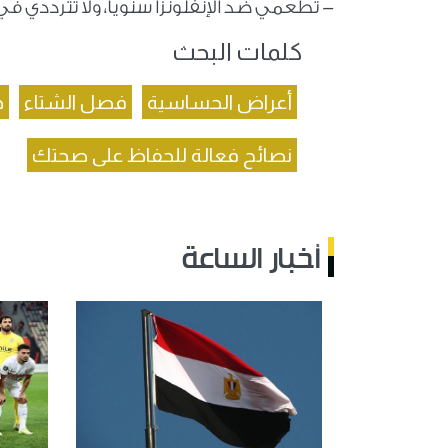
- تطعمي ضد الإنفلونزا سنويا، ولا تترددي 
كلمات البحث
أعراض الحساسية
فصل الشتاء
ج
نصائح فعالة للحفاظ على صحتك
أخبار الساعة