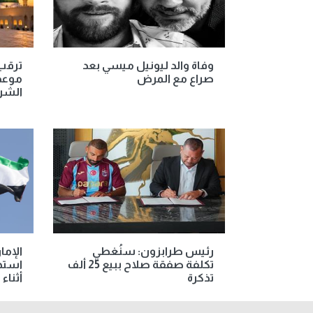
وفاة والد ليونيل ميسي بعد
ترقب 
صراع مع المرض
موعد 
الشريف
رئيس طرابزون: سنُغطي
الإما
تكلفة صفقة صلاح ببيع 25 ألف
استهد
تذكرة
أثناء