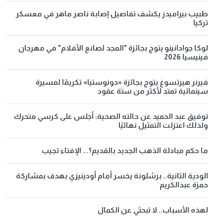
طبيب بيراميدز يكشف تفاصيل إصابة ناصر ماهر في معسكر
تركيا
لوكا جوادانينو يتوج بجائزة "المجد لصانع الأفلام" في مهرجان
فينيسيا 2026
فيرنر هيرتسوغ يتوج بجائزة «دونوستيا» تكريمًا لمسيرة
سينمائية تمتد لأكثر من ستة عقود
توفيق عبد الحميد عن حالته الصحية: أجلس على كرسي متحرك
ولذلك اعتزلت التمثيل نهائيًا
ما حكم مبادلة الذهب الجديد بالقديم؟... الإفتاء تجيب
الودية الثانية.. برشلونة يخسر أمام أودينيزي بهدف بمشاركة
حمزة عبدالكريم
لهذه الأسباب.. لا تبحثي عن الكمال