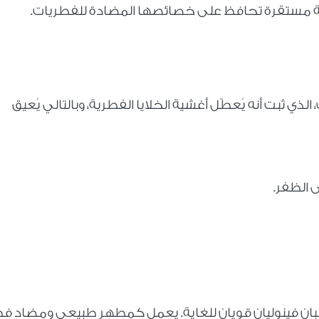
كيبة مستقرة تحافظ على خصائصها المضادة للفطريات
.
ي ثبت أنه يُعطّل أغشية الخلايا الفطرية، وبالتالي يُعيق
 الظفر
.
كبان فينوليان قويان للغاية. يعمل كمطهر طبيعي ومضاد ف