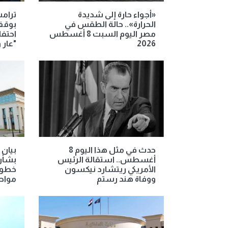
«أجواء حارة إلى شديدة
ترامب
الحرارة».. حالة الطقس في
بوقف
مصر اليوم السبت 8 أغسطس
احتفا
2026
"عار 
حدث في مثل هذا اليوم 8
بيان 
أغسطس.. استقالة الرئيس
بشأن 
الأمريكي ريتشارد نيكسون
خطوط
ووفاة هند رستم
مواط