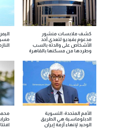
كشف ملابسات منشور
اليمن
مدعوم بفيديو لتعدي أحد
مسؤو
الأشخاص على والدته بالسب
الناز
وطردها من مسكنها بالقاهرة
الأمم المتحدة: التسوية
محمد 
الدبلوماسية هي الطريق
طرابز
الوحيد لإنهاء أزمة إيران
افتتا