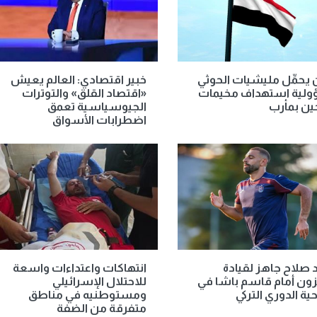
 يحمِّل مليشيات الحوثي
خبير اقتصادي: العالم يعيش
لية استهداف مخيمات
«اقتصاد القلق» والتوترات
حين بمأرب
الجيوسياسية تعمق
اضطرابات الأسواق
صلاح جاهز لقيادة
انتهاكات واعتداءات واسعة
ون أمام قاسم باشا في
للاحتلال الإسرائيلي
حية الدوري التركي
ومستوطنيه في مناطق
متفرقة من الضفة