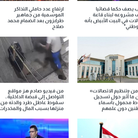
 يصف حكما قضائيا
ارتفاع عدد حاملي التذاكر
 مشروعه لبناء قاعة
الموسمية من جماهير
لات في البيت الأبيض بأنه
طرابزون بعد انضمام محمد
وطني"
صلاح
من «تنظيم الاتصالات»
من فيديو صادم هز مواقع
ما أُثير حول تسجيل
التواصل إلى قبضة الداخلية..
 محمول بأسماء
سقوط عاطل طرد والدته من
نين دون علمهم
منزلها بسبب المال والمخدرات