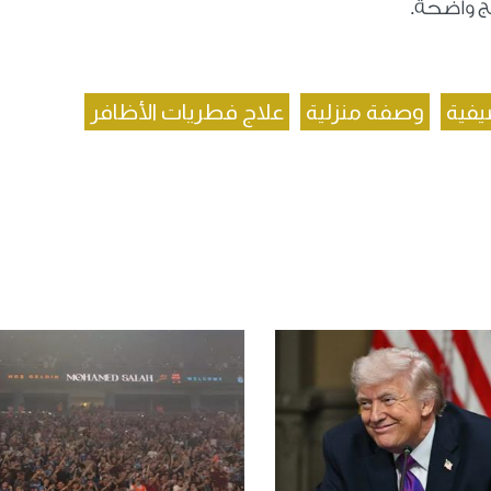
ئج واضحة
.
صيفية
وصفة منزلية
علاج فطريات الأظافر