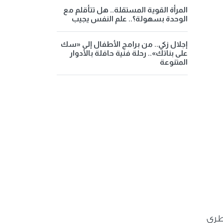
المرأة القوية المستقلة.. هل تتأقلم مع
الوحدة بسهولة؟.. علم النفس يجيب
إجلال زكي.. من برامج الأطفال إلى «سك
على بناتك».. رحلة فنية حافلة بالأدوار
المتنوعة
طري