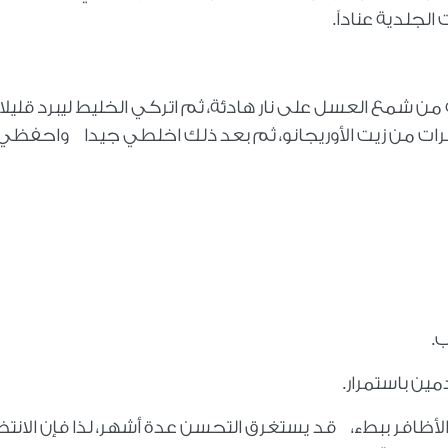
لجلدية عناداً
.
 شمع العسل على نار هادئة، ثم اتركي الخليط ليبرد قليلا،
20 قطرة من زيت شجرة الشاي و10 قطرات من زيت الأوريجانو، ثم بعد ذلك اخلطي جيدا واحفظي
ب
.
مين باستمرار
.
الأظافر ببطء، قد يستغرق التحسن عدة أشهر، لذا فإن الانت