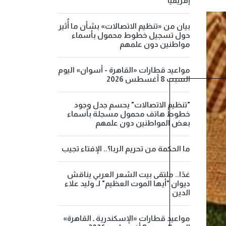
إفريقيا
بيان من «تنظيم الاتصالات» بشأن ما أُثير
حول تسجيل خطوط محمول بأسماء
مواطنين دون علمهم
مواعيد قطارات «القاهرة - أسوان» اليوم
السبت 8 أغسطس 2026
"تنظيم الاتصالات" يحسم جدل وجود
خطوط هاتف محمول مسجلة بأسماء
بعض المواطنين دون علمهم
ما الحكمة من تحريم الربا؟.. الإفتاء تجيب
غدًا.. ملتقى بيت الشعر العربي يناقش
ديوان "أيها الموت العظيم" لـ وليد علاء
الدين
مواعيد قطارات «الإسكندرية ـ القاهرة»