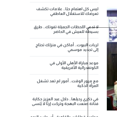
ليس كل اهتمام حبًا.. علامات تكشف
تعرضك للاستغلال العاطفي
لا تدعي اللحظات الجميلة تفوتك.. طرق
بسيطة للعيش في الحاضر
لربات البيوت.. أماكن في منزلك تحتاج
إلى تجديد موسمي
موعد مباراة الأهلي الأولى في
الكونفدرالية الأفريقية
مع مرور الوقت.. أمور لم تعد تشغل
المرأة الذكية
في ذكرى رحيلها.. دلال عبد العزيز حكاية
فنانة صنعت البهجة وتركت إرثًا لا يُنسى
مواعيد قطارات «القاهرة - أسوان» اليوم