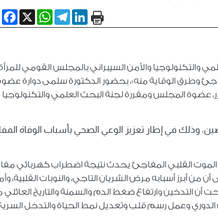
book
WhatsApp
X
Telegram
LinkedIn
 والتكنولوجيا والأمن السيبراني بالمجلس القومي للمرأة
اجئ وطرق الوقاية منه»، بحضور الدكتورة سلمى دوارة عضوة
ازر، عضوة المجلس ومقررة لجنة البحث العلمي والتكنولوجيا
 وذلك في إطار تعزيز الوعي الصحي بأسباب الوفاة المفا
أن الموت القلبي المفاجئ يحدث نتيجة اضطراب كهربائي مف
ن من أبرز أسبابه مرض الشريان التاجي، والنوبات القلبية، وأ
ت أن التدخين وارتفاع ضغط الدم والسمنة والتاريخ العائلي 
لدوري وعمل رسم قلب وتعديل نمط الحياة والتدخل السريع