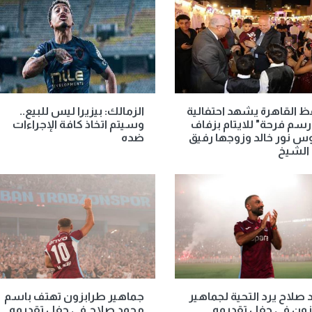
 القاهرة يشهد احتفالية
الزمالك: بيزيرا ليس للبيع..
ارسم فرحة" للايتام بزفاف
وسيتم اتخاذ كافة الإجراءات
س نور خالد وزوجها رفيق
ضده
 الشيخ
صلاح يرد التحية لجماهير
جماهير طرابزون تهتف باسم
زون في حفل تقديمه
محمد صلاح في حفل تقديمه