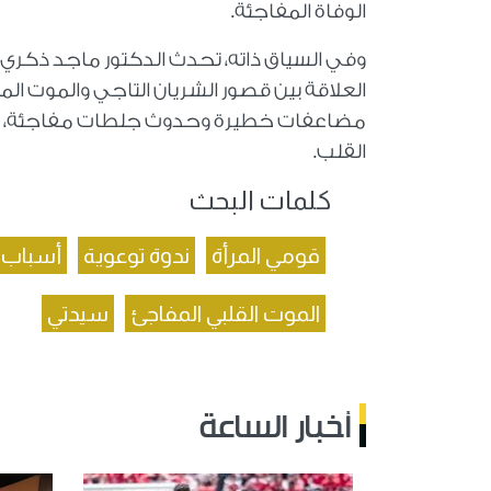
الوفاة المفاجئة.
وفي السياق ذاته، تحدث الدكتور ماجد ذكري،ع
العلاقة بين قصور الشريان التاجي والموت المف
مضاعفات خطيرة وحدوث جلطات مفاجئة، مشد
القلب.
كلمات البحث
قومي المرأة
ندوة توعوية
أسباب ا
الموت القلبي المفاجئ
سيدتي
أخبار الساعة