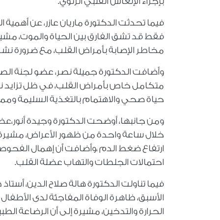
بإجراء الإنعاش القلبي الرئوي.
فيما تحدثت الدكتورة ماريان عازر، عن أهمية
فقط قد تشق الفارق بين الحياة والموت، مشيرة
مخاطر الإصابة بأمراض القلب، مع ضرورة نشر ث
وأضافت الدكتورة جميلة نصر، عضو لجنة الصح
متكامل خاص بأمراض القلب، في ظل تزايد نسب 
حياة صحي والاهتمام بالتغذية السليمة وممارس
ومن جانبها، أوضحت الدكتورة وجيدة أنور،ع
خلال ساعة واحدة من ظهور الأعراض، مشيرة إل
ارتفاع ضغط الدم ،وأضافت أن إهمال الفحوصات 
احتمالات الجلطات والتهاب عضلة القلب.
فيما تناولت الدكتورة هالة صلاح الدين، أست
الأسبق، ظاهرة الوفاة المفاجئة لدى الأطفا
الحرارة والتدخين، مشيرة إلى أن الرضاعة ال