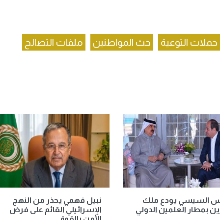
حملات التوعية
حث المواطنين
ملفات التصالح
يس السيسي يودع ملك
نبيل فهمي يحذر من النهج
ين بمطار العلمين الدولي
الإسرائيلي القائم على فرض
الأمن بالقوة