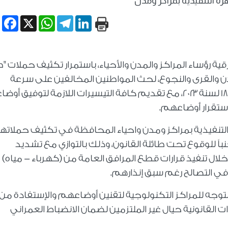
زة التنفيذية بمراكز ومدن
book
WhatsApp
X
Telegram
LinkedIn
رؤساء المراكز والمدن والأحياء، باستمرار تكثيف حملات "
مدن والقرى والنجوع، لحث المواطنين المخالفين على سرعة
إستكمال ملفات التصالح وفقاً للقانون رقم ١٨٧ لسنة ٢٠٢٣، مع تقديم كافة التيسيرات اللازمة لتوفي
ستقرار أوضاعهم.
 التنفيذية بمراكز ومدن واحياء المحافظة في تكثيف حملاتها
نباً للوقوع تحت طائلة القانون، وذلك بالتوازي مع تشديد
ن خلال تنفيذ قرارات قطع المرافق العامة من (كهرباء - مياه)
ة في التصالح رغم سبق إنذارهم.
وجه للمراكز التكنولوجية لتقنين أوضاعهم والإستفادة من
ات القانونية حيال غير الملتزمين لضمان الانضباط العمراني