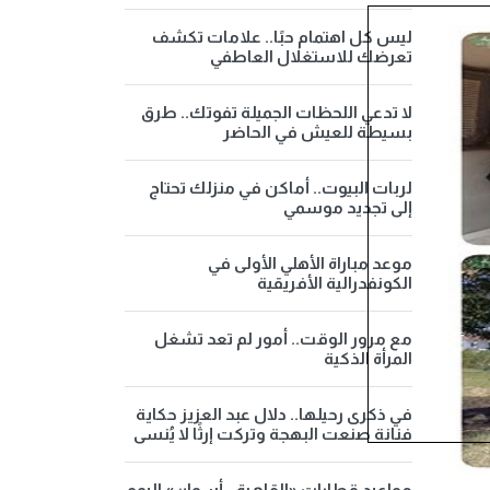
ليس كل اهتمام حبًا.. علامات تكشف
تعرضك للاستغلال العاطفي
لا تدعي اللحظات الجميلة تفوتك.. طرق
بسيطة للعيش في الحاضر
لربات البيوت.. أماكن في منزلك تحتاج
إلى تجديد موسمي
موعد مباراة الأهلي الأولى في
الكونفدرالية الأفريقية
مع مرور الوقت.. أمور لم تعد تشغل
المرأة الذكية
في ذكرى رحيلها.. دلال عبد العزيز حكاية
فنانة صنعت البهجة وتركت إرثًا لا يُنسى
مواعيد قطارات «القاهرة - أسوان» اليوم