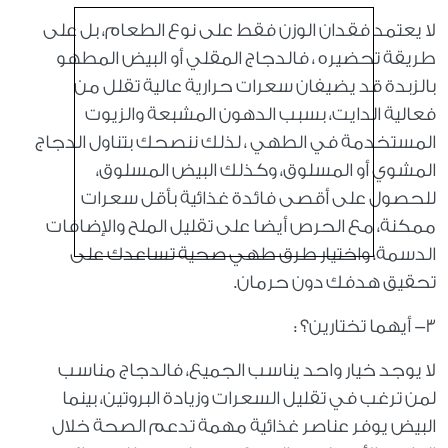
لا يعتمد فقدان الوزن فقط على نوع الطعام، بل على
طريقة تحضيره ، فالدجاج المقلي أو البيض المطهو
بالزبدة قد يضيفان سعرات حرارية عالية تقلل من
فعالية الدايت، بسبب الدهون المشبعة والزيوت
المستخدمة في الطهي ، لذلك ننصحك بتناول الدجاج
المشوي أو المسلوق، وكذلك البيض المسلوق،
للحصول على أقصى فائدة غذائية بأقل سعرات
ممكنة، مع الحرص أيضا على تقليل الملح والإضافات
الدسمة، واختيار طرق طهي صحية تساعدك على
تحقيق هدفك دون حرمان.
٣- أيهما تختارين؟ :
لا يوجد خيار واحد يناسب الجميع، فالدجاج مناسب
لمن ترغب في تقليل السعرات وزيادة البروتين، بينما
البيض يوفر عناصر غذائية مهمة تدعم الصحة خلال