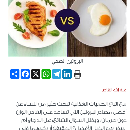
البروتين الصحي
Share
Facebook
WhatsApp
X
Telegram
LinkedIn
منة الله القاضي
مع اتباع الحميات الغذائية تبحث كثير من النساء عن
أفضل مصادر البروتين التي تساعد على إنقاص الوزن
دون حرمان ، ويظل السؤال الشائع: هل الدجاج أم
البيض هو الخيار الأفضل؟ الحقيقة أن كليهما غني