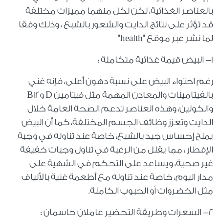
بالعناصر الغذائية، لكن لكل منهما مميزات مختلفة
قد تؤثر على نتائج الدايت والشعور بالشبع ، وذلك وفقا
لما نشر عبر موقع "health"
١- البيض قيمة غذائية متكاملة :
رغم احتواء البيض على نسبة دهون أعلى، فإنه غني
بالفيتامينات والمعادن المهمة مثل فيتامين D وB12
والكولين، وهذه العناصر تدعم الصحة العامة خلال
الدايت وتعزز وظائف الجسم المختلفة، كما أن البيض
يمنح إحساس جيد بالشبع، خاصة عند تناوله في وجبة
الإفطار ، مما يقلل من الرغبة في تناول وجبات خفيفة
غير صحية، ويساعد على التحكم في الشهية على
مدار اليوم، خاصة عند تناوله مع أطعمة غنية بالألياف
مثل الخضروات أو الحبوب الكاملة.
٢- السعرات وطريقة التحضير عاملان حاسمان :