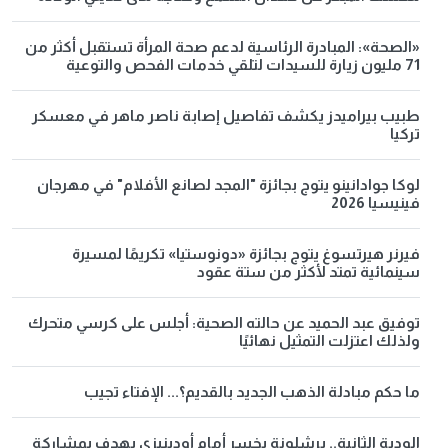
«الصحة»: المبادرة الرئاسية لدعم صحة المرأة تستقبل أكثر من
71 مليون زيارة للسيدات لتلقي خدمات الفحص والتوعية
طبيب بيراميدز يكشف تفاصيل إصابة ناصر ماهر في معسكر
تركيا
لوكا جوادانينو يتوج بجائزة "المجد لصانع الأفلام" في مهرجان
فينيسيا 2026
فيرنر هيرتسوغ يتوج بجائزة «دونوستيا» تكريمًا لمسيرة
سينمائية تمتد لأكثر من ستة عقود
توفيق عبد الحميد عن حالته الصحية: أجلس على كرسي متحرك
ولذلك اعتزلت التمثيل نهائيًا
ما حكم مبادلة الذهب الجديد بالقديم؟... الإفتاء تجيب
الودية الثانية.. برشلونة يخسر أمام أودينيزي بهدف بمشاركة