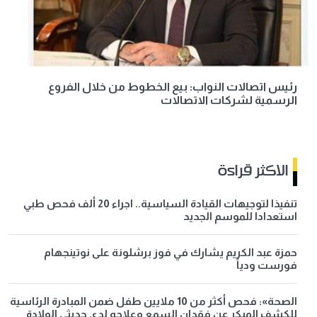
رئيس اتصالات النواب: بيع الخطوط من خلال الفروع
الرسمية لشركات الاتصالات
الاكثر قراءة
تنفيذا لتوجيهات القيادة السياسية.. اجراء 20 ألف فحص طبي
استعدادا للموسم الجديد
حمزة عبد الكريم يشارك في فوز برشلونة على نوتينجهام
فورست ودياً
الصحة»: فحص أكثر من 10 ملايين طفل ضمن المبادرة الرئاسية
للكشف المبكر عن فقدان السمع وعلاجه لدى حديثي الولادة