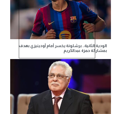
الودية الثانية.. برشلونة يخسر أمام أودينيزي بهدف
بمشاركة حمزة عبدالكريم