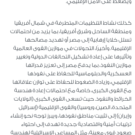
ويضغط على الأمن الإقليمي.
كذلك نشاط التنظيمات المتطرفة في شمال أفريقيا
ومنطقة الساحل وشرق أفريقيا، بما يزيد من احتمالات
تسلل خلايا إرهابية إلى مصر أو تهديد مصالحها
الإقليمية. وأخيرًا، التحولات في موازين القوى العالمية
وتأثيرها على إعادة تشكيل التحالفات الدولية وتغيير
موازين النفوذ، بما يدفع مصر إلى تعزيز قدراتها
العسكرية والدبلوماسية للحفاظ على نفوذها
الإقليمي، وزيادة الضغوط للحفاظ على توازن علاقاتها
مع القوى الكبرى، خاصة مع احتمالات إعادة هندسة
الخرائط والنفوذ. حيث تسعى القوى الكبرى (الولايات
المتحدة، الصين، وروسيا) والقوى الإقليمية (إسرائيل
وإيران) إلى تثبيت مناطق نفوذها، ويبرز توجه نحو إنشاء
ترتيبات أمنية واقتصادية جديدة تهدف إلى احتواء
صعود قوى معينة، مثل المساعي الإسرائيلية لهندسة