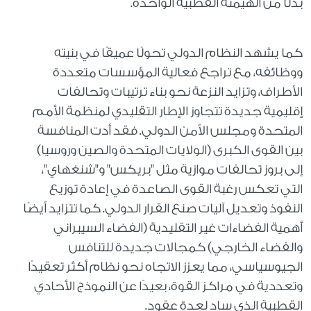
بدلًا من الهيمنة القطبية الواحدة.
كما يشهد النظام الدولي تحولًا عميقًا في بنيته
ووظائفه، مع تراجع فعالية المؤسسات متعددة
الأطراف، وتزايد النزعة نحو بناء ترتيبات وتحالفات
إقليمية جديدة تتجاوز الإطار التقليدي لمنظمة الأمم
المتحدة ومجلس الأمن الدولي. فقد أدت المنافسة
بين القوى الكبرى (الولايات المتحدة والصين وروسيا)
إلى بروز تحالفات موازية مثل "بريكس" و"شنغهاي"،
التي تعكس رغبة القوى الصاعدة في إعادة توزيع
النفوذ وتعديل آليات صنع القرار الدولي. كما تتزايد أيضًا
أهمية الفضاءات غير التقليدية (الفضاء السيبراني
والفضاء الخارجي) كمجالات جديدة للتنافس
الجيوسياسي، مما يعزز الاتجاه نحو نظام أكثر تعقيدًا
وتعددية في مراكز القوة، بعيدًا عن النموذج الأحادي
القطبية الذي ساد لعدة عقود.