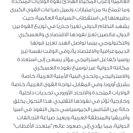
العالمية وغرب المحيط الهادئ بقوة الولايات المتحدة
وما تتمتع به من امتيازات. وتميل صراعات القوى الكبرى
بطبيعتها إلى استقطاب السياسة العالمية، حيث
يشهد النظام الدولي تغيرًا جذريًا في توزيع القوة بين
الدول، فالصين تعزز نفوذها الاقتصادي والعسكري
والتكنولوجي، بينما تواصل الهند تعزيز قوتها
الديموغرافية والاقتصادية، وفي الوقت نفسه تبرز
روسيا كفاعل استراتيجي مؤثر يسعى إلى استعادة
مكانته الدولية عبر توسيع نفوذه العسكري
والاستراتيجي، وتحدي البنية الأمنية الغربية، خاصة
بشرق أوروبا. وفي المقابل، تواجه القوى الغربية، خاصة
الولايات المتحدة والاتحاد الأوروبي، تحديات داخلية
وخارجية تؤثر في نفوذها التقليدي. هذا التحول يخلق
حالة من التنافس الجيوسياسي حول النفوذ في آسيا
وأفريقيا والمنطقة العربية، ويعيد صياغة التحالفات
الدولية، مما يؤدي إلى صعود عالم "متعدد الأقطاب"