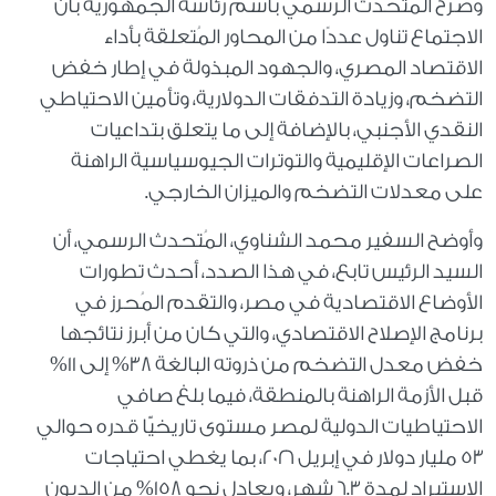
وصرح المُتحدث الرسمي باسم رئاسة الجمهورية بأن
الاجتماع تناول عددًا من المحاور المُتعلقة بأداء
الاقتصاد المصري، والجهود المبذولة في إطار خفض
التضخم، وزيادة التدفقات الدولارية، وتأمين الاحتياطي
النقدي الأجنبي، بالإضافة إلى ما يتعلق بتداعيات
الصراعات الإقليمية والتوترات الجيوسياسية الراهنة
على معدلات التضخم والميزان الخارجي.
وأوضح السفير محمد الشناوي، المُتحدث الرسمي، أن
السيد الرئيس تابع، في هذا الصدد، أحدث تطورات
الأوضاع الاقتصادية في مصر، والتقدم المُحرز في
برنامج الإصلاح الاقتصادي، والتي كان من أبرز نتائجها
خفض معدل التضخم من ذروته البالغة ٣٨% إلى ١١%
قبل الأزمة الراهنة بالمنطقة، فيما بلغ صافي
الاحتياطيات الدولية لمصر مستوى تاريخيًّا قدره حوالي
٥٣ مليار دولار في إبريل ٢٠٢٦، بما يغطي احتياجات
الاستيراد لمدة ٦.٣ شهر، ويعادل نحو ١٥٨% من الديون