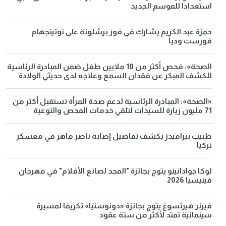
استعدادا للموسم الجديد
حمزة عبد الكريم يشارك في فوز برشلونة على نوتينجهام
فورست ودياً
الصحة»: فحص أكثر من 10 ملايين طفل ضمن المبادرة الرئاسية
للكشف المبكر عن فقدان السمع وعلاجه لدى حديثي الولادة
«الصحة»: المبادرة الرئاسية لدعم صحة المرأة تستقبل أكثر من
71 مليون زيارة للسيدات لتلقي خدمات الفحص والتوعية
طبيب بيراميدز يكشف تفاصيل إصابة ناصر ماهر في معسكر
تركيا
لوكا جوادانينو يتوج بجائزة "المجد لصانع الأفلام" في مهرجان
فينيسيا 2026
فيرنر هيرتسوغ يتوج بجائزة «دونوستيا» تكريمًا لمسيرة
سينمائية تمتد لأكثر من ستة عقود