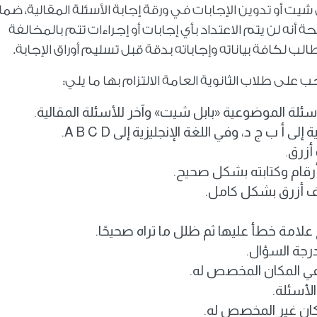
 شيت أو تدوين الإجابات في ورقة إجابة الأسئلة المقالية، ضمانً
نه لن يتم الاعتداد بأي إجابات أو إجراءات تتم بالمخالفة
ب لكافة بياناته وإجاباته بدقة قبل تسليم أوراق الإجابة.
 على طلاب الثانوية العامة الالتزام بها ما يلي:
سئلة الموضوعية «بابل شيت» وآخر للأسئلة المقالية.
إلى أ ب ج د، وفي اللغة الإنجليزية إلى
A B C D
.
أزرق.
قام وكتابته بشكل صحيح.
جاف أزرق بشكل كامل.
 علامة خطأ عليها ثم ظلل ما تراه صحيحًا.
رجة السؤال.
في المكان المخصص له.
لأسئلة.
مكان غير المخصص له.