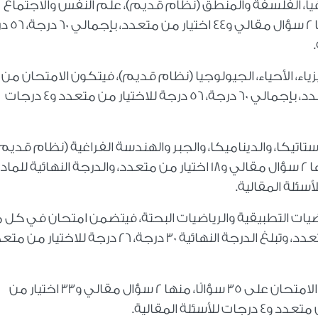
غرافيا، الفلسفة والمنطق (نظام قديم)، علم النفس والاجتماع
(نظام قديم)، يشمل الامتحان 46 سؤال
.
سؤالًا، منها 2 سؤال مقالي و44 اختيار من متعدد، بإجمالي 60 درجة، 56 درجة للاختيار من متعدد و4 درجات
اتيكا، والديناميكا، والجبر والهندسة الفراغية (نظام قديم)
.
اضيات التطبيقية والرياضيات البحتة، فيتضمن امتحان في كل 
وفيما يتعلق بامتحان مادة الإحصاء، فيحتوي الامتحان على 35 سؤالًا، منها 2 سؤال مقالي و33 اختيار من
.