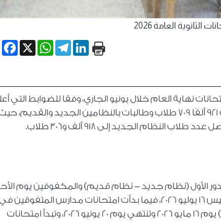
نات الثانوية العامة 2026
book
WhatsApp
X
Telegram
LinkedIn
ية العامة 2026، لانطلاق امتحانات نهاية العام خلال يونيو الجاري، وفقا للضوابط التي أ
وزارة التربية والتعليم، حيث يخوض الامتحانات 921 ألفًا 709 طلاب وطالبات بالنظامين الجديد والقديم
 للدور الأول (نظام جديد - نظام قديم) والمكفوفين يوم الأح
الموافق 21 يونيو 2026، وتستمر حتى يوم الخميس 16 يوليو 2026، فيما بدأت امتحانات مدارس المتفوقين في
" (الفرصة الأولى) يوم 16 مايو 2026 وتنتهي يوم 20 يونيو 2026، وتبدأ امتحانات