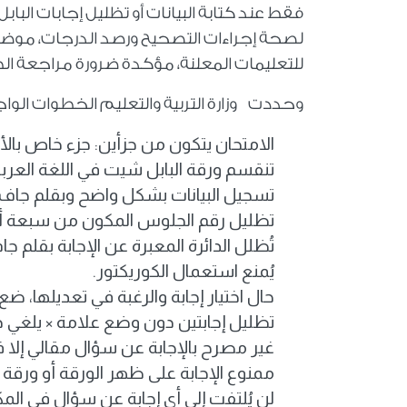
فقط عند كتابة البيانات أو تظليل إجابات البابل
لصحة إجراءات التصحيح ورصد الدرجات، موضحة أ
للتعليمات المعلنة، مؤكدة ضرورة مراجعة الطال
وحددت وزارة التربية والتعليم الخطوات الواجب
الامتحان يتكون من جزأين: جزء خاص بالأ
تنقسم ورقة البابل شيت في اللغة العربية 
تسجيل البيانات بشكل واضح وبقلم جاف 
تظليل رقم الجلوس المكون من سبعة أر
تُظلل الدائرة المعبرة عن الإجابة بقلم 
يُمنع استعمال الكوريكتور.
حال اختيار إجابة والرغبة في تعديلها، ضع
تظليل إجابتين دون وضع علامة × يلغي د
غير مصرح بالإجابة عن سؤال مقالي إلا 
ممنوع الإجابة على ظهر الورقة أو ورقة ا
لن يُلتفت إلى أي إجابة عن سؤال في ال