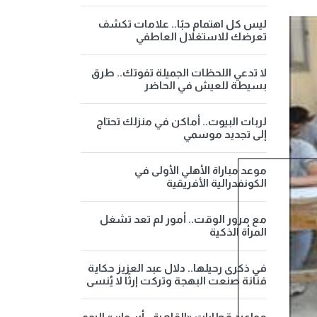
ليس كل اهتمام حبًا.. علامات تكشف
تعرضك للاستغلال العاطفي
لا تدعي اللحظات الجميلة تفوتك.. طرق
بسيطة للعيش في الحاضر
لربات البيوت.. أماكن في منزلك تحتاج
إلى تجديد موسمي
موعد مباراة الأهلي الأولى في
الكونفدرالية الأفريقية
مع مرور الوقت.. أمور لم تعد تشغل
المرأة الذكية
في ذكرى رحيلها.. دلال عبد العزيز حكاية
فنانة صنعت البهجة وتركت إرثًا لا يُنسى
مواعيد قطارات «القاهرة - أسوان» اليوم