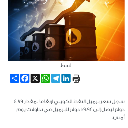
النفط
Share
Facebook
WhatsApp
X
Telegram
LinkedIn
سجل سعر برميل النفط الكويتي ارتفاعا بمقدار 4.89
دولار ليصل إلى 109.92 دولار للبرميل في تداولات يوم
أمس.