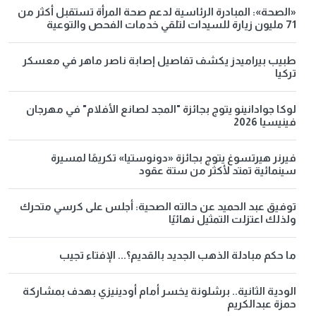
«الصحة»: المبادرة الرئاسية لدعم صحة المرأة تستقبل أكثر من
71 مليون زيارة للسيدات لتلقي خدمات الفحص والتوعية
طبيب بيراميدز يكشف تفاصيل إصابة ناصر ماهر في معسكر
تركيا
لوكا جوادانينو يتوج بجائزة "المجد لصانع الأفلام" في مهرجان
فينيسيا 2026
فيرنر هيرتسوغ يتوج بجائزة «دونوستيا» تكريمًا لمسيرة
سينمائية تمتد لأكثر من ستة عقود
توفيق عبد الحميد عن حالته الصحية: أجلس على كرسي متحرك
ولذلك اعتزلت التمثيل نهائيًا
ما حكم مبادلة الذهب الجديد بالقديم؟... الإفتاء تجيب
الودية الثانية.. برشلونة يخسر أمام أودينيزي بهدف بمشاركة
حمزة عبدالكريم