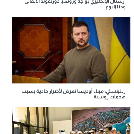
أرسنال الإنجليزي يواجه وروسيا دورتموند الألماني
وديًا اليوم
زيلينسكي: ميناء أوديسا تعرض لأضرار مادية بسبب
هجمات روسية