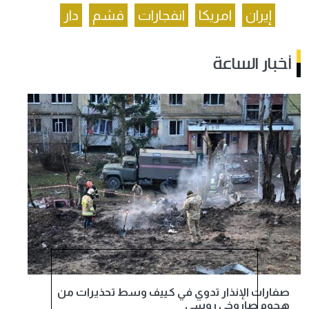
إيران
امريكا
انفجارات
قشم
دار
أخبار الساعة
صفارات الإنذار تدوي في كييف وسط تحذيرات من
هجوم صاروخي روسي