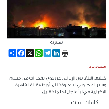
تعبيرية
Share
Facebook
WhatsApp
X
Telegram
LinkedIn
محمود حربي
كشف التلفزيون الإيراني عن دوي انفجارات في قشم
وسيريك جنوبي البلاد، وفقا لما أوردته قناة القاهرة
الإخبارية في نبأ عاجل لها منذ قليل.
كلمات البحث