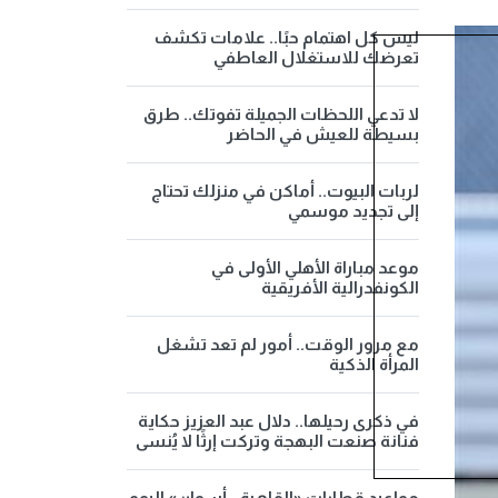
ليس كل اهتمام حبًا.. علامات تكشف
تعرضك للاستغلال العاطفي
لا تدعي اللحظات الجميلة تفوتك.. طرق
بسيطة للعيش في الحاضر
لربات البيوت.. أماكن في منزلك تحتاج
إلى تجديد موسمي
موعد مباراة الأهلي الأولى في
الكونفدرالية الأفريقية
مع مرور الوقت.. أمور لم تعد تشغل
المرأة الذكية
في ذكرى رحيلها.. دلال عبد العزيز حكاية
فنانة صنعت البهجة وتركت إرثًا لا يُنسى
مواعيد قطارات «القاهرة - أسوان» اليوم