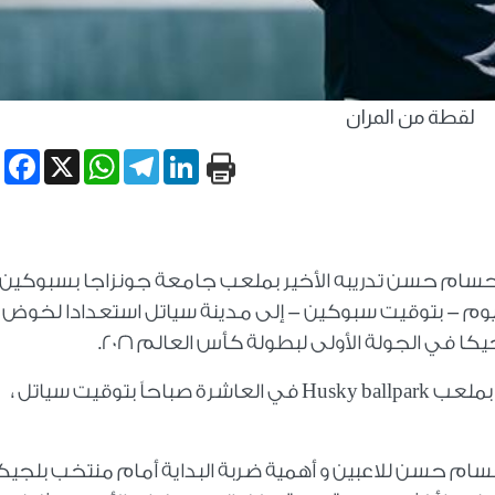
لقطة من المران
book
WhatsApp
X
Telegram
LinkedIn
حسام حسن تدريبه الأخير بملعب جامعة جونزاجا بسبوكين
ليوم - بتوقيت سبوكين - إلى مدينة سياتل استعدادا لخوض
كا في الجولة الأولى لبطولة كأس العالم ٢٠٢٦.
ويخوض منتخب مصر تدريبه الأخير غدا الأحد بملعب Husky ballpark في العاشرة صباحاً بتوقيت سياتل ،
م حسن للاعبين و أهمية ضربة البداية أمام منتخب بلجيكا