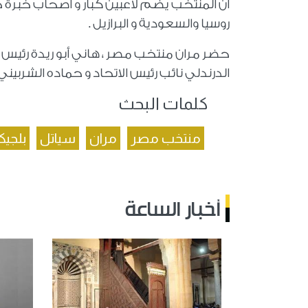
أن المنتخب يضم لاعبين كبار و أصحاب خبرة خ
روسيا والسعودية و البرازيل .
حضر مران منتخب مصر ، هاني أبو ريدة رئيس م
الدرندلي نائب رئيس الاتحاد و حماده الشربي
كلمات البحث
منتخب مصر
مران
سياتل
بلجيكا
أخبار الساعة