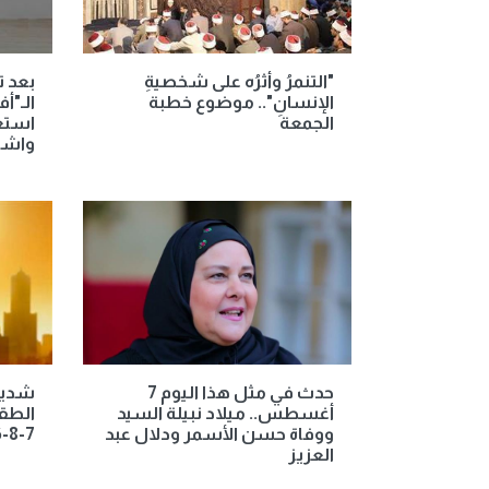
"التنمرُ وأثرُه على شخصيةِ
بعد ت
الإنسانِ".. موضوع خطبة
الـ"أ
الجمعة
استعد
واشن
حدث في مثل هذا اليوم 7
شديد 
أغسطس.. ميلاد نبيلة السيد
الطق
ووفاة حسن الأسمر ودلال عبد
7-8-2026
العزيز