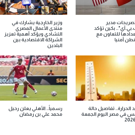
صريحات مدير
وزير الخارجية يشارك في
ف.بي.آي".. بكين تؤكد
منتدى الأعمال المصري
ادها للتعاون مع
التشادي ويؤكد أهمية تعزيز
طن أمنيا
الشراكة الاقتصادية بين
البلدين
الحرارة.. تفاصيل حالة
رسمياً.. الأهلي يعلن رحيل
س في مصر اليوم الجمعة
محمد علي بن رمضان