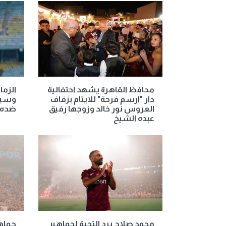
محافظ القاهرة يشهد احتفالية
الزما
دار "ارسم فرحة" للايتام بزفاف
وسيتم
العروس نور خالد وزوجها رفيق
ضده
عبده الشيخ
محمد صلاح يرد التحية لجماهير
جماه