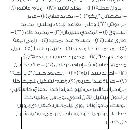
– مروان عطية (19) – مهند لاشين (17) – إمام عاشور (8)
– مصطفى "زيكو" (11) – محمد صلاح (10) – عمر
مرموش (22). وعلى مقاعد البدلاء يجلس: محمد
الشناوي (1) - المهدي سليمان (16) - محمد علاء (26) -
طارق علاء (24) - حسام عبد المجيد (4) - رامي ربيعة
(5) - محمد عبد المنعم (6) – كريم حافظ (15) – نبيل
عماد "دونجا" (18) - محمود حسن "تريزيجيه" (7) -
محمود صابر (27) - إبراهيم عادل (20) - هيثم حسن
(12) - أحمد سيد "زيزو" (25) – محمود حسن "تريزيجيه"
(7) – حمزة عبد الكريم (9). وضم تشكيل بلجيكا كلًا
من: حراسة المرمى: تيبو كورتوا خط الدفاع: كاستانيي،
براندون ميشيل، ناثان نجوي، توماس مونييه خط
الوسط: أمادو أونانا، يوري تيليمانس، كيفن دي بروين
خط الهجوم: لياندرو تروسارد، جيريمي دوكو، تشارلز
دي كيتلير.