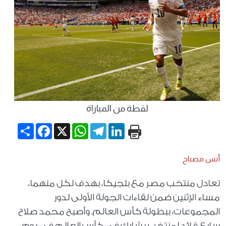
لقطة من المباراة
Share
Facebook
WhatsApp
X
Telegram
LinkedIn
أنس مصباح
تعادل منتخب مصر مع بلجيكا، بهدف لكل منهما،
مساء الإثنين ضمن لقاءات الجولة الأولى لدور
المجموعات، ببطولة كأس العالم. وأصبح محمد صلاح
سابع قائد لمنتخب يشارك في كأس العالم في يوم