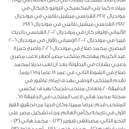
ميلاده كما يلي: المكسيكي انتونيو كاربخال في
مونديال 1962. الفرنسي ميشيل بلاتيني في مونديال
1982. الفرنسي ميشيل بلاتيني في مونديال 1986.
الألماني اوليفر كان في مونديال 2002. الفرنسي باتريك
فييرا في مونديال 2002. الإسباني راؤول في مونديال 2006
المصري محمد صلاح في مونديال 2026. وأصبح حمزة
عبد الكريم مهاجم منتخب مصر، أصغر لاعب مصري
وعربي يشارك في البطولة، بعد ان لعب بديلا لمحمد
صلاح في الشوط الثاني، في عمر 18 عاماً و165 يوماً.
تقدم المنتخب الوطني بهدف إمام عاشور في
الدقيقة 20، وتعادل منتخب بلجيكا بهدف عكسي
سجله محمد هاني لاعب المنتخب في الدقيقة 65.
المنتخب قدم عرضا مميزا، وكان قريبا من تحقيق الفوز
الأول في تاريخه بكأس العالم. وجاء تشكيل مصر على
النحو التالي: مصطفى شوبير (23) – محمد هاني (3) –
ياسر إبراهيم (2) – حمدي فتحي (14) – أحمد فتوح (13)