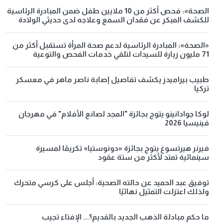
الصحة»: فحص أكثر من 10 ملايين طفل ضمن المبادرة الرئاسية
للكشف المبكر عن فقدان السمع وعلاجه لدى حديثي الولادة
«الصحة»: المبادرة الرئاسية لدعم صحة المرأة تستقبل أكثر من
71 مليون زيارة للسيدات لتلقي خدمات الفحص والتوعية
طبيب بيراميدز يكشف تفاصيل إصابة ناصر ماهر في معسكر
تركيا
لوكا جوادانينو يتوج بجائزة "المجد لصانع الأفلام" في مهرجان
فينيسيا 2026
فيرنر هيرتسوغ يتوج بجائزة «دونوستيا» تكريمًا لمسيرة
سينمائية تمتد لأكثر من ستة عقود
توفيق عبد الحميد عن حالته الصحية: أجلس على كرسي متحرك
ولذلك اعتزلت التمثيل نهائيًا
ما حكم مبادلة الذهب الجديد بالقديم؟... الإفتاء تجيب