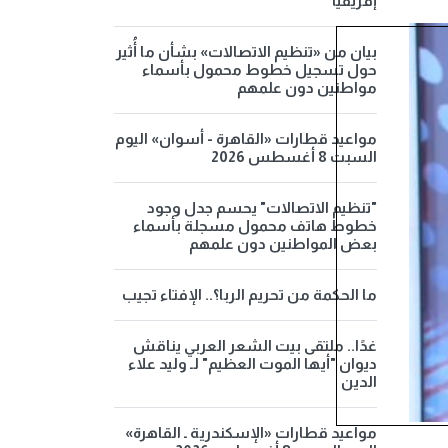
إفريقيا
بيان من «تنظيم الاتصالات» بشأن ما أُثير
حول تسجيل خطوط محمول بأسماء
مواطنين دون علمهم
مواعيد قطارات «القاهرة - أسوان» اليوم
السبت 8 أغسطس 2026
"تنظيم الاتصالات" يحسم جدل وجود
خطوط هاتف محمول مسجلة بأسماء
بعض المواطنين دون علمهم
ما الحكمة من تحريم الربا؟.. الإفتاء تجيب
غدًا.. ملتقى بيت الشعر العربي يناقش
ديوان "أيها الموت العظيم" لـ وليد علاء
الدين
مواعيد قطارات «الإسكندرية ـ القاهرة»