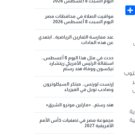
اليوم السبت 8 أغسطس 2026
Share
Face
مواقيت الصلاة في محافظات مصر
اليوم السبت 8 أغسطس 2026
عند ممارسة التمارين الرياضية.. ابتعدي
عن هذه العادات
ل
حدث في مثل هذا اليوم 8 أغسطس..
استقالة الرئيس الأمريكي ريتشارد
نيكسون ووفاة هند رستم
طلوب
ر
إرنست لورنس.. مبتكر السيكلوترون
وصاحب نوبل في الفيزياء
ى
هند رستم.. «مارلين مونرو الشرق»
ية
ية
مجموعة مصر في تصفيات كأس الأمم
الأفريقية 2027