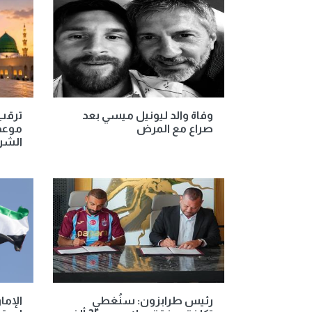
وفاة والد ليونيل ميسي بعد
ترقب 
صراع مع المرض
موعد 
الشريف
رئيس طرابزون: سنُغطي
الإما