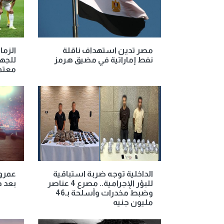
مصر تدين استهداف ناقلة
الزما
نفط إماراتية في مضيق هرمز
للجها
معتم
الداخلية توجه ضربة استباقية
عمرو 
للبؤر الإجرامية.. مصرع 4 عناصر
بعد ح
وضبط مخدرات وأسلحة بـ46
مليون جنيه