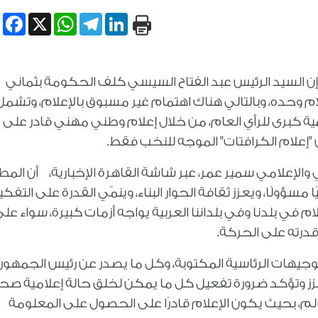
book
WhatsApp
X
Telegram
LinkedIn
م، إن السيد الرئيس عبد الفتاح السيسي كلف الحكومة بثماني
همة رقم 8 الخاصة بالإعلام وحده، وبالتالي هناك اهتمام غير مسبوق بالإعلام، وتشم
مية كبرى للرأي العام، من خلال إعلام وطني مهني قادر على
إعلام الكرافتات" الموجه للنخب فقط.
لإعلامي سمير عمر، عبر شاشة القاهرة الإخبارية، أن الم
سؤولًا، ويعزز ثقافة الحوار البناء، وينمّي القدرة على التفكي
علام في بلدنا وفي بلداننا العربية يواجه أزمات كبيرة، سواء عل
 قدرته على الحركة.
لتوجيهات الرئاسية المكتوبة، وكل ما يصدر عن رئيس الجمهور
زز وتؤكد ضرورة تفعيل كل ما يمكن لخلق حالة إعلامية صح
م، بحيث يكون الإعلام قادرًا على الحصول على المعلومة