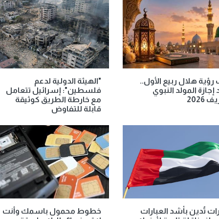
رؤية هلال ربيع الأول..
"الهيئة الدولية لدعم
إجازة المولد النبوي
فلسطين": إسرائيل تتعامل
 2026
مع خارطة الطريق كوثيقة
قابلة للتفاوض
رات تُدين بأشد العبارات
خطوط محمول باسمك وأنت