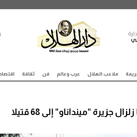
ارة
ر
مي
ريمة
ملاعب الهلال
عرب وعالم
فن
ثقافة
اقتصاد
 جزيرة "مينداناو" إلى 68 قتيلا