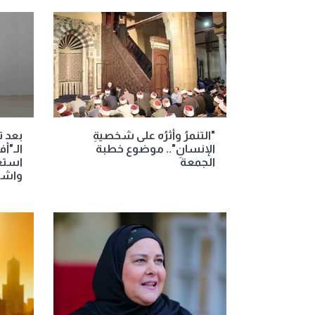
"التنمرُ وأثرُه على شخصيةِ
بعد ت
الإنسانِ".. موضوع خطبة
الـ"أ
الجمعة
استعد
واشن