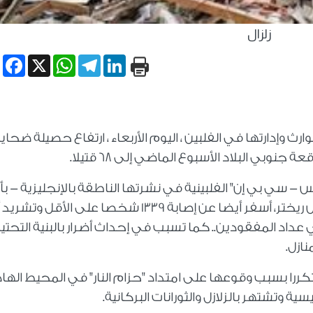
زلزال
book
WhatsApp
X
Telegram
LinkedIn
إدارتها في الفلبين ، اليوم الأربعاء ، ارتفاع حصيلة ضحايا
جنوبي البلاد الأسبوع الماضي إلى 68 قتيلا.
- سي بي إن" الفلبينية في نشرتها الناطقة بالإنجليزية - بأ
الزلزال الذي بلغت شدته 7.8 درجة على مقياس ريختر، أسفر أيضا عن إصابة 1339 شخصا على الأق
سرة، بينما لا يزال 33 شخصا في عداد المفقودين.. كما تسبب في إحداث أضرار بالبنية التحتي
نازل.
تكررا بسبب وقوعها على امتداد "حزام النار" في المحيط الها
وتشتهر بالزلازل والثورانات البركانية.