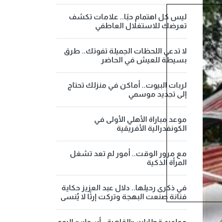
ليس كل اهتمام حبًا.. علامات تكشف
تعرضك للاستغلال العاطفي
لا تدعي اللحظات الجميلة تفوتك.. طرق
بسيطة للعيش في الحاضر
لربات البيوت.. أماكن في منزلك تحتاج
إلى تجديد موسمي
موعد مباراة الأهلي الأولى في
الكونفدرالية الأفريقية
مع مرور الوقت.. أمور لم تعد تشغل
المرأة الذكية
في ذكرى رحيلها.. دلال عبد العزيز حكاية
فنانة صنعت البهجة وتركت إرثًا لا يُنسى
مواعيد قطارات «القاهرة - أسوان» اليوم