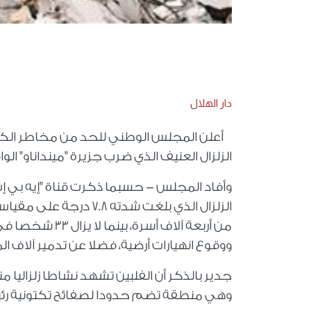
دار الهلال
أعلن المجلس الوطني للحد من مخاطر الكوارث و
الزلزال العنيف الذي ضرب جزيرة "مينداناو" الواقعة 
وأفاد المجلس - حسبما ذكرت قناة "إيه بي إس 
من أربعة آلاف أ
ووقوع انهيارات أرضية، فضلا عن تدمير آلاف الم
جدير بالذكر أن الفلبين تشهد نشاطا زلزاليا م
وهي منطقة تضم حدودا لصفائح تكتونية رئيسية 