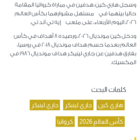
وسجل هاري كين، هدفين في مباراة كرواتيا المقامة
حاليا بينهما في مستهل مشوارهما بكأس العالم
2026، اليوم الأربعاء، على ملعب إيه تي آند تي.
ودخل كين مونديال 2026، ورصيده 8 أهداف في كأس
العالم بعدما حسم هداف مونديال 2018 في روسيا،
بفارق هدفين عن جاري لينيكر هداف مونديال 1986 في
المكسيك.
كلمات البحث
هاري كين
جاري لينيكر
جاري لينيكر
كأس العالم 2026
كرواتيا