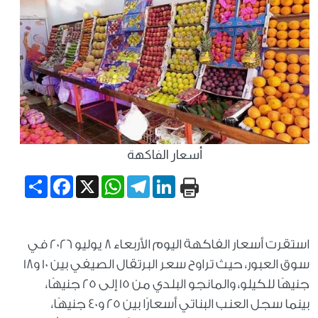
أسعار الفاكهة
Share
Facebook
WhatsApp
X
Telegram
LinkedIn
استقرت أسعار الفاكهة اليوم الأربعاء 8 يوليو 2026 في
سوق العبور، حيث تراوح سعر البرتقال الصيفي بين 10 و18
جنيهًا للكيلو، والمانجو البلدي من 15 إلى 25 جنيهًا،
بينما سجل العنب البناتي أسعارًا بين 25 و40 جنيهًا،