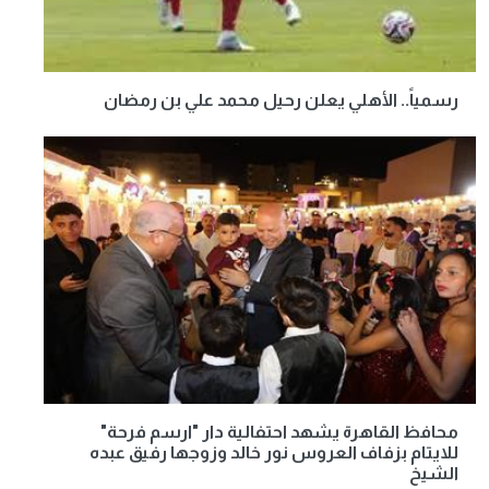
رسمياً.. الأهلي يعلن رحيل محمد علي بن رمضان
محافظ القاهرة يشهد احتفالية دار "ارسم فرحة"
للايتام بزفاف العروس نور خالد وزوجها رفيق عبده
الشيخ