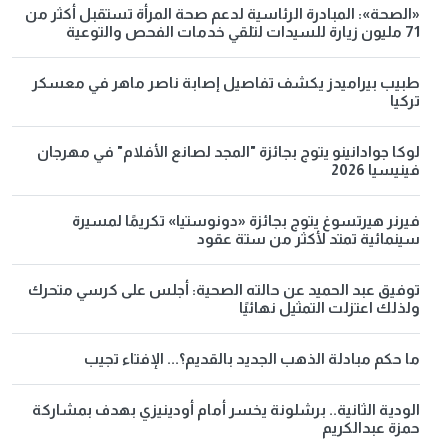
«الصحة»: المبادرة الرئاسية لدعم صحة المرأة تستقبل أكثر من
71 مليون زيارة للسيدات لتلقي خدمات الفحص والتوعية
طبيب بيراميدز يكشف تفاصيل إصابة ناصر ماهر في معسكر
تركيا
لوكا جوادانينو يتوج بجائزة "المجد لصانع الأفلام" في مهرجان
فينيسيا 2026
فيرنر هيرتسوغ يتوج بجائزة «دونوستيا» تكريمًا لمسيرة
سينمائية تمتد لأكثر من ستة عقود
توفيق عبد الحميد عن حالته الصحية: أجلس على كرسي متحرك
ولذلك اعتزلت التمثيل نهائيًا
ما حكم مبادلة الذهب الجديد بالقديم؟... الإفتاء تجيب
الودية الثانية.. برشلونة يخسر أمام أودينيزي بهدف بمشاركة
حمزة عبدالكريم