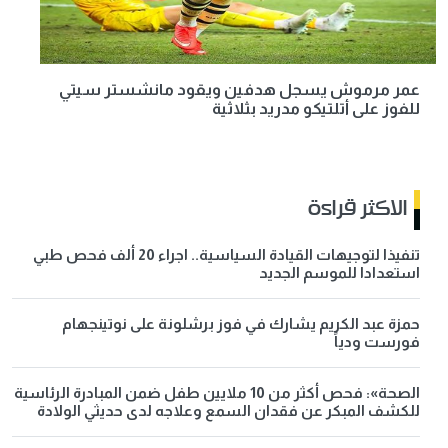
عمر مرموش يسجل هدفين ويقود مانشستر سيتي
للفوز على أتلتيكو مدريد بثلاثية
الاكثر قراءة
تنفيذا لتوجيهات القيادة السياسية.. اجراء 20 ألف فحص طبي
استعدادا للموسم الجديد
حمزة عبد الكريم يشارك في فوز برشلونة على نوتينجهام
فورست ودياً
الصحة»: فحص أكثر من 10 ملايين طفل ضمن المبادرة الرئاسية
للكشف المبكر عن فقدان السمع وعلاجه لدى حديثي الولادة