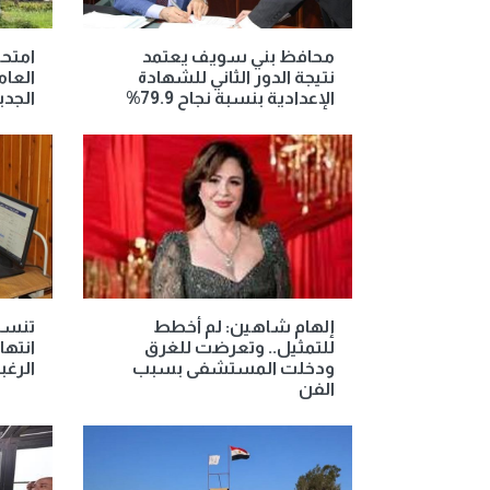
محافظ بني سويف يعتمد
امتحان
نتيجة الدور الثاني للشهادة
الإعدادية بنسبة نجاح 79.9%
الجدي
إلهام شاهين: لم أخطط
للتمثيل.. وتعرضت للغرق
انتها
ودخلت المستشفى بسبب
الرغب
الفن