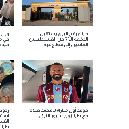
ميناء رفح البري يستقبل
وزير 
الدفعة الـ71 من الفلسطينيين
في م
العائدين إلى قطاع غزة
ميناء
موعد أول مباراة لـ محمد صلاح
ردود 
مع طرابزون سبور التركي
استق
الأس
طراب