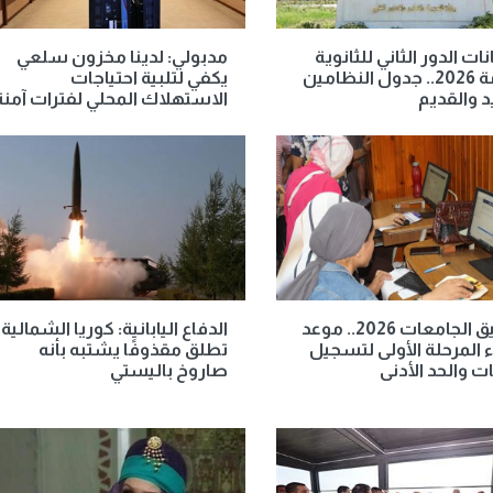
ات الدور الثاني للثانوية
مدبولي: لدينا مخزون سلعي
العامة 2026.. جدول النظامين
يكفي لتلبية احتياجات
د والقديم
الاستهلاك المحلي لفترات آمنة
تنسيق الجامعات 2026.. موعد
الدفاع اليابانية: كوريا الشمالية
ء المرحلة الأولى لتسجيل
تطلق مقذوفًا يشتبه بأنه
ات والحد الأدنى
صاروخ باليستي