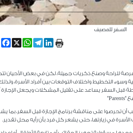
السفر للمصيف
book
WhatsApp
X
Telegram
LinkedIn
ا فرصة للراحة وصنع ذكريات جميلة، لكن في بعض الأحيان تت
ية وسوء التخطيط واختلاف التوقعات بين أفراد الأسرة، ولذلك
ة قبل السفر يساعد على تقليل المشكلات ويجعل الإجازة أ
ع "
Parents
"
 أن تحرصوا على مناقشة برنامج الإجازة قبل السفر، بما يش
الأسرة في زيارتها، حتى يشعر كل فرد بأن رأيه محل تقدير
.
 وحدها مسؤولية تجهيز الحقائب أو متابعة الأطفال أو إعداد