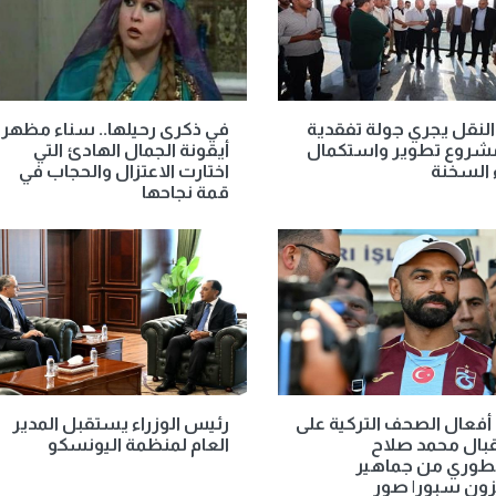
النقل يجري جولة تفقدية
في ذكرى رحيلها.. سناء مظهر
شروع تطوير واستكمال
أيقونة الجمال الهادئ التي
 السخنة
اختارت الاعتزال والحجاب في
قمة نجاحها
أفعال الصحف التركية على
رئيس الوزراء يستقبل المدير
بال محمد صلاح
العام لمنظمة اليونسكو
طوري من جماهير
زون سبور| صور