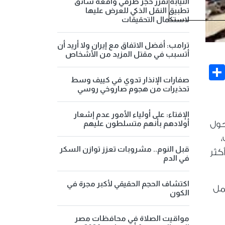
النيابة تقرر حجز طرفي واقعة سائق
تطبيق النقل الذكي للعرض عليها
لاستكمال التحقيقات
ترامب: أفضل الاتفاق مع إيران ولا أريد أن
أتسبب في مقتل المزيد من الأشخاص
Share
Face
صفارات الإنذار تدوي في كييف وسط
تحذيرات من هجوم صاروخي روسي
الإفتاء: على أولياء الأمور عدم إشعار
أولادهم بأنهم متسلطون عليهم
حول
،
قبل النوم.. مشروبات تعزز توازن السكر
كثر
في الدم
اكتشاف الحجم الحقيقي لأكبر مجرة في
مل
الكون
مواقيت الصلاة في محافظات مصر