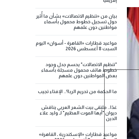
إفريقيا
بيان من «تنظيم الاتصالات» بشأن ما أُثير
حول تسجيل خطوط محمول بأسماء
مواطنين دون علمهم
مواعيد قطارات «القاهرة - أسوان» اليوم
السبت 8 أغسطس 2026
"تنظيم الاتصالات" يحسم جدل وجود
خطوط هاتف محمول مسجلة بأسماء
بعض المواطنين دون علمهم
ما الحكمة من تحريم الربا؟.. الإفتاء تجيب
غدًا.. ملتقى بيت الشعر العربي يناقش
ديوان "أيها الموت العظيم" لـ وليد علاء
الدين
مواعيد قطارات «الإسكندرية ـ القاهرة»