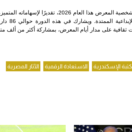
وتم اختيار المخرج الراحل داوود عبد السيد شخصية المعرض هذا العام 2026، تقديرًا لإسها
تاريخ السينما المصرية، وتكريمًا لمسيرته الإب
ية، إلى جانب تقديم 410 فعاليات ثقافية على مدار أيام المعرض، بمشاركة أكثر من ألف
تبة الإسكندرية
الاستعادة الرقمية
الآثار المصرية