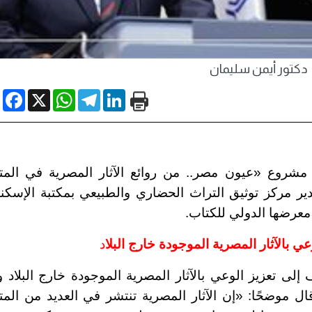
دكتور أيمن سليمان
book
WhatsApp
X
Telegram
LinkedIn
ن مشروع
«
عيون مصر.. من روائع الآثار المصرية في الم
ير مركز توثيق التراث الحضاري والطبيعي بمكتبة الإسكند
عرضها الدولي للكتاب.
 بالآثار المصرية الموجودة خارج البلا
د
لى تعزيز الوعي بالآثار المصرية الموجودة خارج البلاد وإ
قال موضحًا:
«
إن الآثار المصرية تنتشر في العديد من الم