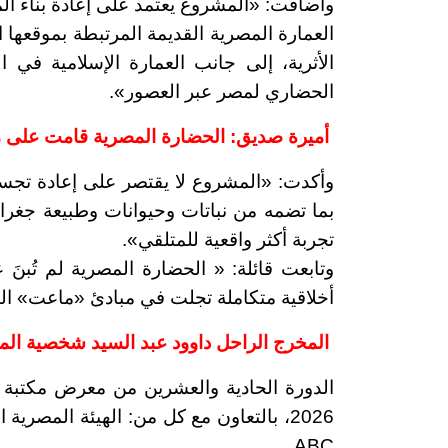
وأضافت:
«
المشروع يعتمد على إعادة بناء ا
العمارة المصرية القديمة المرتبطة بموقعها 
الأثرية، إلى جانب العمارة الإسلامية في 
الحضاري لمصر عبر العصور
»
.
أميرة صديق: ا
لحضارة المصرية قامت على م
وأكدت:
«
المشروع لا يقتصر على إعادة تجسيد 
بما تضمه من نباتات وحيوانات وطبيعة جغرافي
تجربة أكثر واقعية للمتلقي
»
.
وتابعت قائلة:
«
الحضارة المصرية لم تُبنَ ع
أخلاقية متكاملة تجلت في مبادئ «ماعت» ال
المخرج الراحل داوود عبد السيد شخصية المعرض
2026، بالتعاون مع كل من: الهيئة المصري
ABC.