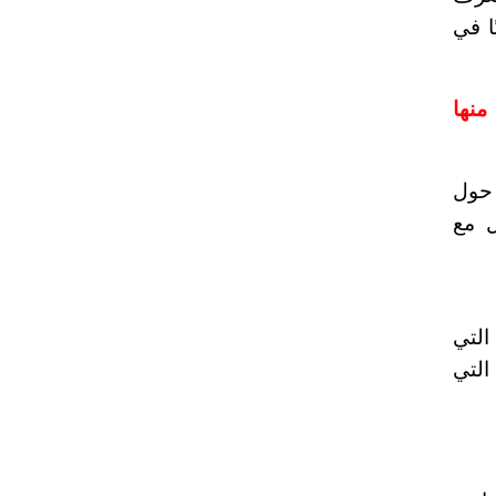
ا في
منها
 حول
ل مع
التي
التي