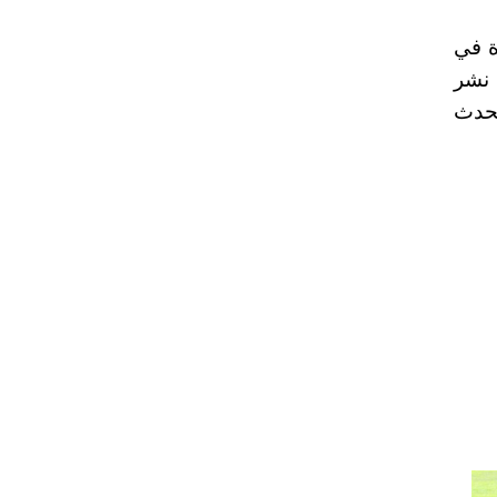
ماته المتميزة في
داعية الممتدة. ويشارك في هذه الدورة حوالي 86 دار نشر
 متحدث