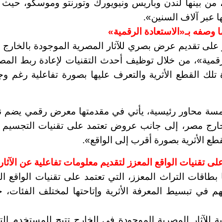
 من بينها لندن وباريس ونيويورك وتورنتو وموسكو، حيث 
ا عبر آلاف السنين
»
.
وصفه بـ«الاستعادة الرقمية»
 على تقديم عرض بصري للآثار المصرية الموجودة بالخارج 
رقمية»، من خلال توظيف أحدث التقنيات لإعادة ربط المص
تلك القطع الأثرية والتعرف عليها بصورة تفاعلية رغم وج
ة محاور رئيسية، يأتي في مقدمتها معرض رقمي يضم ن
 خارج مصر، إلى جانب عروض تعتمد على تقنيات التجسيم ث
لقطع الأثرية بصورة أقرب إلى الواقع
»
.
لى تقنيات الواقع المعزز لتقديم معلومات تفاعلية عن الآثار
بطاقات التراث المعزز، التي تعتمد على تقنيات الواقع ال
هم في تبسيط المعرفة الأثرية وإتاحتها لمختلف الفئات، 
للآثار المصرية الموجودة في الخارج تتيح للمستخدم ال