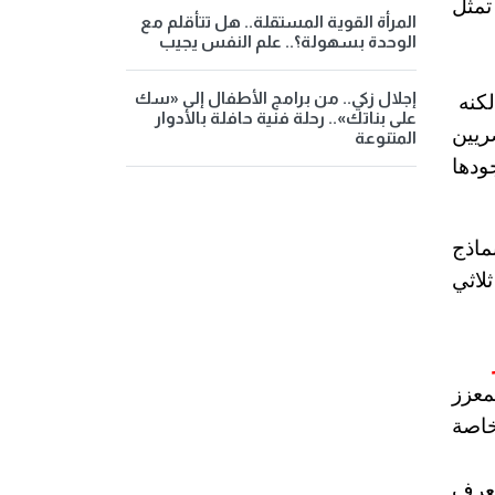
تمثل
المرأة القوية المستقلة.. هل تتأقلم مع
الوحدة بسهولة؟.. علم النفس يجيب
إجلال زكي.. من برامج الأطفال إلى «سك
لكنه
على بناتك».. رحلة فنية حافلة بالأدوار
ريين
المتنوعة
ودها
ماذج
لاثي
معزز
خاصة
تعرف