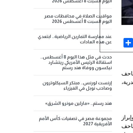
اليوم السبت 8 أغسطس 2026
مواقيت الصلاة في محافظات مصر
اليوم السبت 8 أغسطس 2026
عند ممارسة التمارين الرياضية.. ابتعدي
Share
Face
عن هذه العادات
حدث في مثل هذا اليوم 8 أغسطس..
استقالة الرئيس الأمريكي ريتشارد
نيكسون ووفاة هند رستم
تاحف
رية،
إرنست لورنس.. مبتكر السيكلوترون
وصاحب نوبل في الفيزياء
هند رستم.. «مارلين مونرو الشرق»
براز
مجموعة مصر في تصفيات كأس الأمم
الأفريقية 2027
تاحف