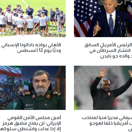
لرئيس الأمريكي السابق
الأهلي يواجه بادالونا الإسباني
انتشار السرطان في
وديًّا يوم 12 أغسطس
الده جو بايدن
اني مديرا فنيا لمنتخب
أمين مجلس الأمن القومي
أفريقيا خلفا لهوجو
الإيراني: لن يفتح مضيق هرمز
س
إلا إذا عدلت واشنطن سلوكها