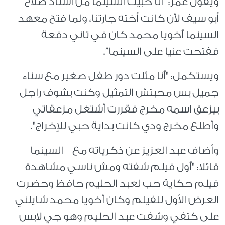
ويقول عمر: “أنا حبيت السينما من أستاذ صلاح
أبو سيف لأن كانت أخته جارتنا، ولما فتح معهد
السينما أخويا محمد كان في تاني دفعة
ففتحت عنيا على السينما”.
ويستكمل: "أنا مثلت دور طفل صغير مع سناء
جميل بس محبتش التمثيل وكنت بشوف راجل
بيزعق اسمه مخرج فقررت أشتغل مزعقاتي
وأطلع مخرج ودي كانت بداية حبي للإخراج".
وأضاف عبد العزيز عن ذكرياته مع السينما
قائلا: "أول فيلم شفته ومش ناسي مشاهدة
فيلم حكاية حب لعبد الحليم حافظ وحضرت
العرض الأول للفيلم وكان أخويا محمد شايلني
على كتفي وشفت عبد الحليم وهو جي لابس