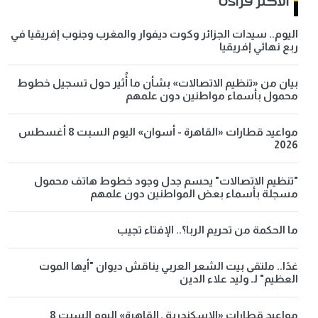
الاكثر قراءة
اليوم.. سيدات الجزائر وكوت ديفوار والمغرب وجنوب إفريقيا في
ربع نهائي إفريقيا
بيان من «تنظيم الاتصالات» بشأن ما أُثير حول تسجيل خطوط
محمول بأسماء مواطنين دون علمهم
مواعيد قطارات «القاهرة - أسوان» اليوم السبت 8 أغسطس
2026
"تنظيم الاتصالات" يحسم جدل وجود خطوط هاتف محمول
مسجلة بأسماء بعض المواطنين دون علمهم
ما الحكمة من تحريم الربا؟.. الإفتاء تجيب
غدًا.. ملتقى بيت الشعر العربي يناقش ديوان "أيها الموت
العظيم" لـ وليد علاء الدين
مواعيد قطارات «الإسكندرية ـ القاهرة» اليوم السبت 8