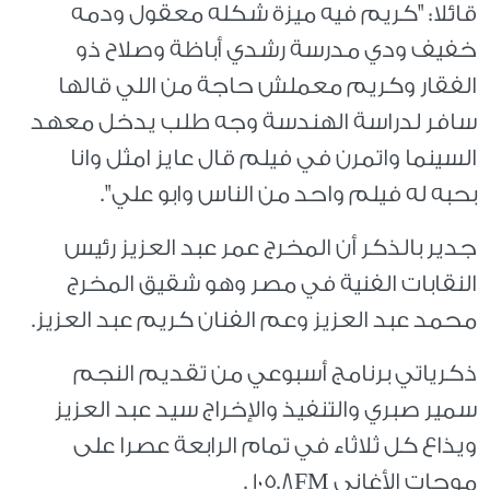
قائلا: "كريم فيه ميزة شكله معقول ودمه
خفيف ودي مدرسة رشدي أباظة وصلاح ذو
الفقار وكريم معملش حاجة من اللي قالها
سافر لدراسة الهندسة وجه طلب يدخل معهد
السينما واتمرن في فيلم قال عايز امثل وانا
بحبه له فيلم واحد من الناس وابو علي".
جدير بالذكر أن المخرج عمر عبد العزيز رئيس
النقابات الفنية في مصر وهو شقيق المخرج
محمد عبد العزيز وعم الفنان كريم عبد العزيز.
ذكرياتي برنامج أسبوعي من تقديم النجم
سمير صبري والتنفيذ والإخراج سيد عبد العزيز
ويذاع كل ثلاثاء في تمام الرابعة عصرا على
موجات الأغاني 105.8FM .