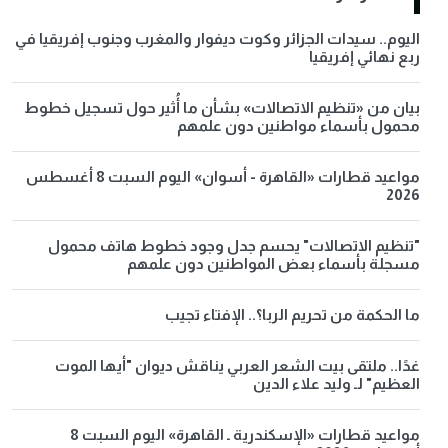
اليوم.. سيدات الجزائر وكوت ديفوار والمغرب وجنوب إفريقيا في
ربع نهائي إفريقيا
بيان من «تنظيم الاتصالات» بشأن ما أُثير حول تسجيل خطوط
محمول بأسماء مواطنين دون علمهم
مواعيد قطارات «القاهرة - أسوان» اليوم السبت 8 أغسطس
2026
"تنظيم الاتصالات" يحسم جدل وجود خطوط هاتف محمول
مسجلة بأسماء بعض المواطنين دون علمهم
ما الحكمة من تحريم الربا؟.. الإفتاء تجيب
غدًا.. ملتقى بيت الشعر العربي يناقش ديوان "أيها الموت
العظيم" لـ وليد علاء الدين
مواعيد قطارات «الإسكندرية ـ القاهرة» اليوم السبت 8