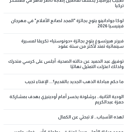
طبيب بيراميدز يكشف تفاصيل إصابة ناصر ماهر في معسكر
تركيا
لوكا جوادانينو يتوج بجائزة "المجد لصانع الأفلام" في مهرجان
فينيسيا 2026
فيرنر هيرتسوغ يتوج بجائزة «دونوستيا» تكريمًا لمسيرة
سينمائية تمتد لأكثر من ستة عقود
توفيق عبد الحميد عن حالته الصحية: أجلس على كرسي متحرك
ولذلك اعتزلت التمثيل نهائيًا
ما حكم مبادلة الذهب الجديد بالقديم؟... الإفتاء تجيب
الودية الثانية.. برشلونة يخسر أمام أودينيزي بهدف بمشاركة
حمزة عبدالكريم
لهذه الأسباب.. لا تبحثي عن الكمال
موعد مباراة الأهلي وبرشلونة في بطولة كأس خوان جامبر