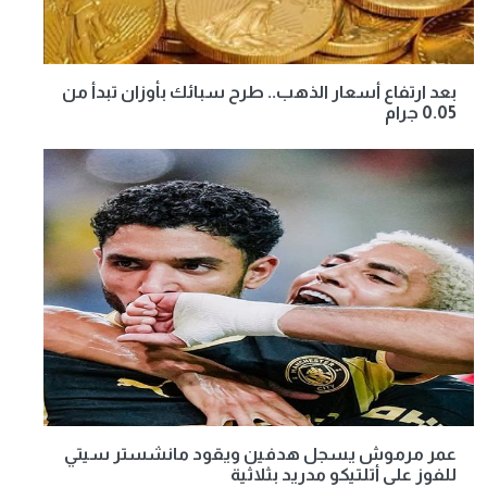
بعد ارتفاع أسعار الذهب.. طرح سبائك بأوزان تبدأ من
0.05 جرام
عمر مرموش يسجل هدفين ويقود مانشستر سيتي
للفوز على أتلتيكو مدريد بثلاثية