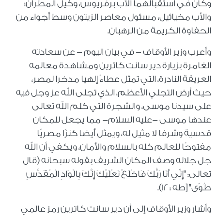
وكان في استقبالهما الأب برفريوس، وكيل المطران؛
والأب مخيائيل، مسئول معاصر الزيتون وسط أجواء من
الحفاوة الكريمة من الرهبان.
وأعرب وزير الأوقاف - في بيان اليوم - عن سعادته
الغامرة بزيارة دير سانت كاترين ومشاهدة معالمه
العريقة النادرة، التي تمثل عطاءً إلهيا مدخرا لمصر،
حيث أرض التجلي الأعظم، الذي تجلى الله عز وجل فيه
على سيدنا موسى، والشجرة التي كلم الله تعالى
عندها موسى -عليه السلام- مما يجعل للمكان
قدسية وشرفا لا مثيل له، ويمثل أيضا كنزًا مصريًا
مفتوحًا للعالم كله بالسلام والأمان، ويكفي أن الله
جل جلاله وصف المكان الشريف بقوله سبحانه (قال
تعالى: "إِنِّي أَنَا رَبُّكَ فَاخْلَعْ نَعْلَيْكَ إِنَّكَ بِالْوَادِ الْمُقَدَّسِ
طُوًى" [طه : 12).
وأشار وزير الأوقاف إلى أن دير سانت كاترين رمز عالمي