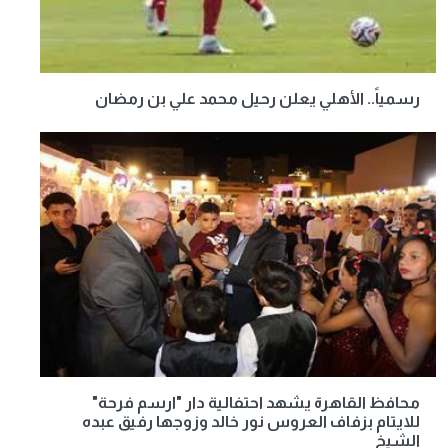
رسمياً.. الأهلي يعلن رحيل محمد علي بن رمضان
محافظ القاهرة يشهد احتفالية دار "ارسم فرحة"
للايتام بزفاف العروس نور خالد وزوجها رفيق عبده
الشيخ