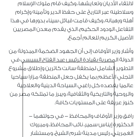
لالتقاء الأديان وتعايشها، وكيف قام ملوك الإسلام
وسلاطينه عبر التاريخ على حفظ الدير وتأمينه وإكرام
أهله ورهبانه، وكيف قامت قبائل سيناء بدورها في هذا
التفاعل الودود الحكيم، الذي يقدم معدن المصريين
الأصيل الكريم للعالم أجمع.
وأشار وزير الأوقاف إلى أن الجهود الضخمة المبذولة من
الدولة المصرية بقيادة الرئيس عبد الفتاح السيسي في
التطوير الشامل لمنطقة سانت كاترين وإطلاق مشروع
التجلي الأعظم بما يكفل جعل المنطقة مزارا سياحيا
عالميا يقصده كل راغبي السياحة الدينية والعلاجية
والروحية والتاريخية والثقافية، ويبرز ما تمتلكه مصر من
كنوز عريقة على المستويات كافة.
رافق وزير الأوقاف والمحافظ - في جولتهما -
الدكتورة إيناس سمير، نائب المحافظ، ومبروك
الغمريني، رئيس مدينة شرم الشيخ، ومستشار