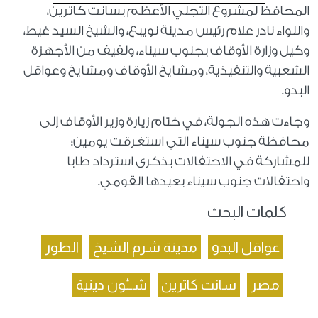
المحافظ لمشروع التجلي الأعظم بسانت كاترين،
واللواء نادر علام رئيس مدينة نويبع، والشيخ السيد غيط،
وكيل وزارة الأوقاف بجنوب سيناء، ولفيف من الأجهزة
الشعبية والتنفيذية، ومشايخ الأوقاف ومشايخ وعواقل
البدو.
وجاءت هذه الجولة، في ختام زيارة وزير الأوقاف إلى
محافظة جنوب سيناء التي استغرقت يومين؛
للمشاركة في الاحتفالات بذكرى استرداد طابا
واحتفالات جنوب سيناء بعيدها القومي.
كلمات البحث
عواقل البدو
مدينة شرم الشيخ
الطور
مصر
سانت كاترين
شـئون دينية