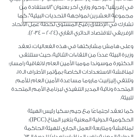
في إفريقيا"، وحوار وزاري آخر بعنوان "الاستفادة من
مجموعة العشرين لمواجهة التحديات البيئية"، كما
تشارك في الإطلاق رفيع المستوى لخطة عمل الاتحاد
الإفريقي للاقتصاد الدائري القاري (2024 - 2034).
وعلى هامش مشاركتها في هذه الفعاليات، تعقد
وزيرة البيئة عددًا من اللقاءات الثنائية، حيث ستلتقى
الدكتورة موسوندا مومبا الأمين العام لاتفاقية رامسار؛
لمناقشة الاستعدادات الخاصة بمؤتمر الأطراف الـ15،
وتلتقي إليزابيث ماروما مساعدة الأمين العام للأمم
المتحدة ونائبة المدير التنفيذي لبرنامج الأمم المتحدة
للبيئة.
كما تعقد اجتماعًا مع جيم سكيا رئيس الهيئة
الحكومية الدولية المعنية بتغير المناخ (IPCC)؛
لمناقشة ومتابعة العمل الجاري للهيئة الحاكمة
الدولية المعنية بتغير المناخ؛ استعدادًا للدورة الـ63