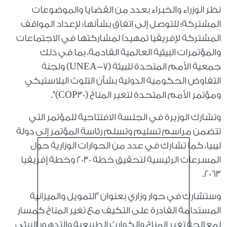
نظر الوزراء والخبراء بعدد من القضايا والموضوعات
المشتركة؛ للتوصل إلى اتفاق بشأنها؛ لإعداد المواقف
المشتركة لإفريقيا تمهيدًا لمشاركتها في الاجتماعات
والمؤتمرات البيئية العالمية القادمة، بما في ذلك
جمعية الأمم المتحدة للبيئة (UNEA-7) ولجنة
التفاوض الحكومية الدولية بشأن التلوث البلاستيكي
ومؤتمر الأمم المتحدة لتغير المناخ (COP30)".
وتشارك الوزيرة في الجلسة الافتتاحية للمؤتمر التي
تتضمن مراسم تسليم وتسلم رئاسة المؤتمر إلى دولة
ليبيا، كما تشارك في عدد من الحوارات الوزارية حول
المسرعات الرئيسية لتحقيق خطة 2030 وخطة إفريقيا
2063.
وستشارك في حوار وزاري بعنوان "التمويل والميزانية
المستدامة القادرة على التكيف مع تغير المناخ كمسار
لمعالجة تغير المناخ والكوارث الطبيعية والتدهور البيئي