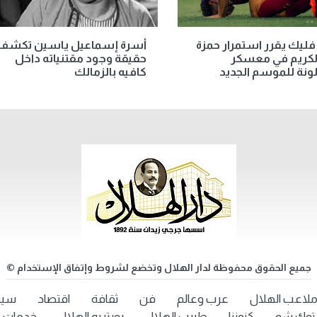
فليك يقرر استمرار حمزة
أسرة إسماعيل ياسين تكشف
الكريم في معسكر
حقيقة وجود مقتنياته داخل
ونة للموسم الجديد
كافيه بالزمالك
جميع الحقوق محفوظة لدار الهلال وتخضع لشروط وإتفاق الإستخدام ©
لاعب الهلال
عرب وعالم
فن
ثقافة
اقتصاد
سيد
توك شو
كنوزنا
طبيب الهلال
بورتريه الهلال
خدمات