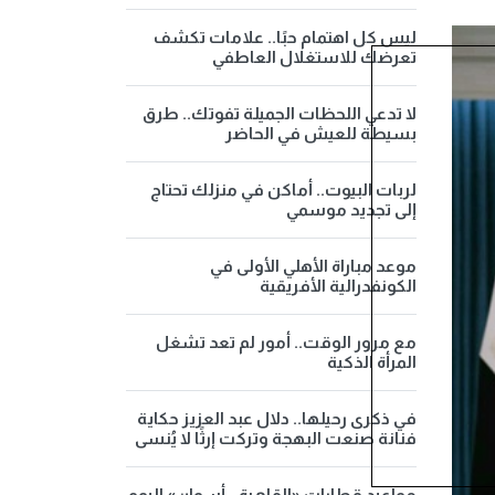
ليس كل اهتمام حبًا.. علامات تكشف
تعرضك للاستغلال العاطفي
لا تدعي اللحظات الجميلة تفوتك.. طرق
بسيطة للعيش في الحاضر
لربات البيوت.. أماكن في منزلك تحتاج
إلى تجديد موسمي
موعد مباراة الأهلي الأولى في
الكونفدرالية الأفريقية
مع مرور الوقت.. أمور لم تعد تشغل
المرأة الذكية
في ذكرى رحيلها.. دلال عبد العزيز حكاية
فنانة صنعت البهجة وتركت إرثًا لا يُنسى
مواعيد قطارات «القاهرة - أسوان» اليوم