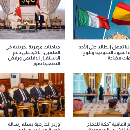
يا تمهل إيطاليا حتى الأحد
مباحثات مصرية بحرينية في
ء القيود الحدودية وتلوح
العلمين.. تأكيد على دعم
ءات مضادة
الاستقرار الإقليمي ورفض
التصعيد| صور
 اتفاقية "مكة للدفاع
وزير الخارجية يسلم رسالة
ترك" بين السعودية
خطية من السيد رئيس