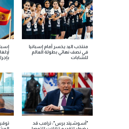
منتخب اليد يخسر أمام إسبانيا
إسبان
في نصف نهائي بطولة العالم
لإلغا
للشابات
بإجرا
"أسوشيتد برس": ترامب قد
توقيع
يضطر لتقديم تنازلات للتوصل
المش