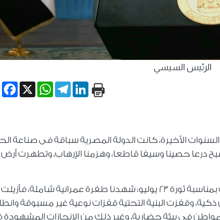
الرئيس السيسي
book
WhatsApp
X
Telegram
LinkedIn
 السنوات الأخيرة، كانت الدولة المصرية سباقة فى صناعة الح
ح درعا حصينا وسيفا قاطعا، وهزمنا الإرهاب، وتطهرت أرض
وأضاف الرئيس السيسي، خلال كلمته للشعب بمناسبة ثورة 23 يوليو: شهدنا طفرة عمرانية شاملة، فأزيلت
ية، وقفزت البنية التحتية قفزات نوعية غير مسبوقة وانط
كريمة"، ليعيش نحو "٦٠" مليون مواطن فى بيئة حضارية، وغير ذلك من الإنجازات المشهود