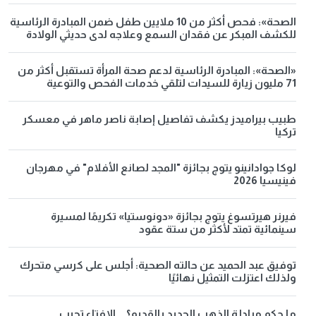
الصحة»: فحص أكثر من 10 ملايين طفل ضمن المبادرة الرئاسية
للكشف المبكر عن فقدان السمع وعلاجه لدى حديثي الولادة
«الصحة»: المبادرة الرئاسية لدعم صحة المرأة تستقبل أكثر من
71 مليون زيارة للسيدات لتلقي خدمات الفحص والتوعية
طبيب بيراميدز يكشف تفاصيل إصابة ناصر ماهر في معسكر
تركيا
لوكا جوادانينو يتوج بجائزة "المجد لصانع الأفلام" في مهرجان
فينيسيا 2026
فيرنر هيرتسوغ يتوج بجائزة «دونوستيا» تكريمًا لمسيرة
سينمائية تمتد لأكثر من ستة عقود
توفيق عبد الحميد عن حالته الصحية: أجلس على كرسي متحرك
ولذلك اعتزلت التمثيل نهائيًا
ما حكم مبادلة الذهب الجديد بالقديم؟... الإفتاء تجيب