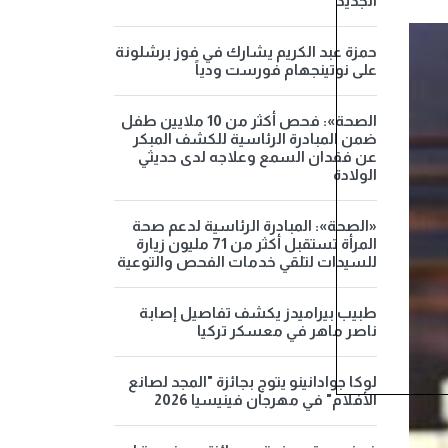
الجديد
حمزة عبد الكريم يشارك في فوز برشلونة
على نوتينجهام فورست ودياً
الصحة»: فحص أكثر من 10 ملايين طفل
ضمن المبادرة الرئاسية للكشف المبكر
عن فقدان السمع وعلاجه لدى حديثي
الولادة
«الصحة»: المبادرة الرئاسية لدعم صحة
المرأة تستقبل أكثر من 71 مليون زيارة
للسيدات لتلقي خدمات الفحص والتوعية
طبيب بيراميدز يكشف تفاصيل إصابة
ناصر ماهر في معسكر تركيا
لوكا جوادانينو يتوج بجائزة "المجد لصانع
الأفلام" في مهرجان فينيسيا 2026