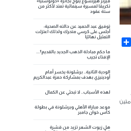
فيرنر هيرتسوغ يتوج بجائزة «دونوستيا»
تكريمًا لمسيرة سينمائية تمتد لأكثر من
ستة عقود
توفيق عبد الحميد عن حالته الصحية:
أجلس على كرسي متحرك ولذلك اعتزلت
التمثيل نهائيًا
Share
Face
ما حكم مبادلة الذهب الجديد بالقديم؟...
الإفتاء تجيب
الودية الثانية.. برشلونة يخسر أمام
أودينيزي بهدف بمشاركة حمزة عبدالكريم
لهذه الأسباب.. لا تبحثي عن الكمال
متين
موعد مباراة الأهلي وبرشلونة في بطولة
كأس خوان جامبر
هل زيوت الشعر تزيد من قشرة