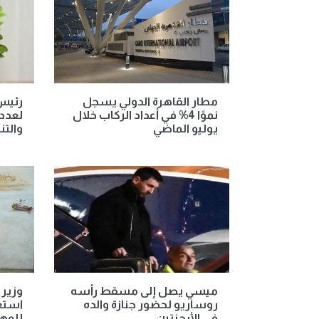
مطار القاهرة الدولي يسجل
رئيس 
نموًا 4% في أعداد الركاب خلال
لعدد
يوليو الماضي
والت
ميسي يصل إلى مسقط رأسه
وزير 
روساريو لحضور جنازة والده
استع
في الأرجنتين
للمهر